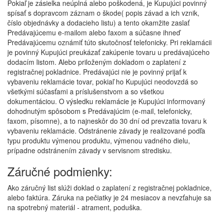
Pokiaľ je zásielka neúplná alebo poškodená, je Kupujúci povinný
spísať s dopravcom záznam o škode( popis závad a ich vznik,
číslo objednávky a dodacieho listu) a tento okamžite zaslať
Predávajúcemu e-mailom alebo faxom a súčasne ihneď
Predávajúcemu oznámiť túto skutočnosť telefonicky. Pri reklamácii
je povinný Kupujúci preukázať zakúpenie tovaru u predávajúceho
dodacím listom. Alebo priloženým dokladom o zaplatení z
registračnej pokladnice. Predávajúci nie je povinný prijať k
vybaveniu reklamácie tovar, pokiaľ ho Kupujúci neodovzdá so
všetkými súčasťami a príslušenstvom a so všetkou
dokumentáciou. O výsledku reklamácie je Kupujúci informovaný
dohodnutým spôsobom s Predávajúcim (e-mail, telefonicky,
faxom, písomne), a to najneskôr do 30 dní od prevzatia tovaru k
vybaveniu reklamácie. Odstránenie závady je realizované podľa
typu produktu výmenou produktu, výmenou vadného dielu,
prípadne odstránením závady v servisnom stredisku.
Záručné podmienky:
Ako záručný list slúži doklad o zaplatení z registračnej pokladnice,
alebo faktúra. Záruka na pečiatky je 24 mesiacov a nevzťahuje sa
na spotrebný materiál - atrament, poduška.