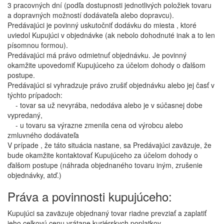
3 pracovných dní (podľa dostupnosti jednotlivých položiek tovaru
a dopravných možností dodávateľa alebo dopravcu).
Predávajúci je povinný uskutočniť dodávku do miesta , ktoré
uviedol Kupujúci v objednávke (ak nebolo dohodnuté inak a to len
písomnou formou).
Predávajúci má právo odmietnuť objednávku. Je povinný
okamžite upovedomiť Kupujúceho za účelom dohody o ďalšom
postupe.
Predávajúci si vyhradzuje právo zrušiť objednávku alebo jej časť v
týchto prípadoch:
- tovar sa už nevyrába, nedodáva alebo je v súčasnej dobe
vypredaný,
- u tovaru sa výrazne zmenila cena od výrobcu alebo
zmluvného dodávateľa
V prípade , že táto situácia nastane, sa Predávajúci zaväzuje, že
bude okamžite kontaktovať Kupujúceho za účelom dohody o
ďalšom postupe (náhrada objednaného tovaru iným, zrušenie
objednávky, atď.)
Práva a povinnosti kupujúceho:
Kupujúci sa zaväzuje objednaný tovar riadne prevziať a zaplatiť
jeho celkovú cenu vrátane kuriérskych poplatkov.