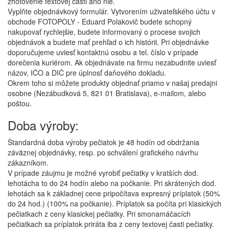
zhotovenie textovej časti áno nie.
Vyplňte objednávkový formulár. Vytvorením uživateľského účtu v
obchode FOTOPOLY - Eduard Polakovič budete schopný
nakupovať rychlejšie, budete informovaný o procese svojich
objednávok a budete mať prehľad o ich histórii. Pri objednávke
doporučujeme uviesť kontaktnú osobu a tel. číslo v prípade
dorečenia kuriérom. Ak objednávate na firmu nezabudnite uviesť
názov, IČO a DIČ pre úplnosť daňového dokladu.
Okrem toho si môžete produkty objednať priamo v našaj predajni
osobne (Nezábudková 5, 821 01 Bratislava), e-mailom, alebo
poštou.
Doba výroby:
Štandardná doba výroby pečiatok je 48 hodín od obdržania
záväznej objednávky, resp. po schválení grafického návrhu
zákazníkom.
V prípade záujmu je možné vyrobiť pečiatky v kratších dod.
lehotácha to do 24 hodín alebo na počkanie. Pri skrátených dod.
lehotách sa k základnej cene pripočítava expresný príplatok (50%
do 24 hod.) (100% na počkanie). Príplatok sa počíta pri klasických
pečiatkach z ceny klasickej pečiatky. Pri smonamáčacích
pečiatkach sa príplatok priráta iba z ceny textovej časti pečiatky.