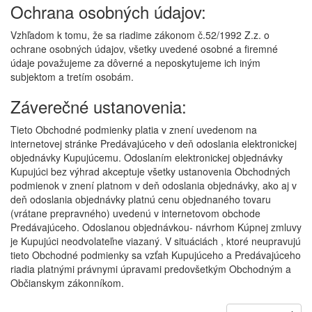
Ochrana osobných údajov:
Vzhľadom k tomu, že sa riadime zákonom č.52/1992 Z.z. o
ochrane osobných údajov, všetky uvedené osobné a firemné
údaje považujeme za dôverné a neposkytujeme ich iným
subjektom a tretím osobám.
Záverečné ustanovenia:
Tieto Obchodné podmienky platia v znení uvedenom na
internetovej stránke Predávajúceho v deň odoslania elektronickej
objednávky Kupujúcemu. Odoslaním elektronickej objednávky
Kupujúci bez výhrad akceptuje všetky ustanovenia Obchodných
podmienok v znení platnom v deň odoslania objednávky, ako aj v
deň odoslania objednávky platnú cenu objednaného tovaru
(vrátane prepravného) uvedenú v internetovom obchode
Predávajúceho. Odoslanou objednávkou- návrhom Kúpnej zmluvy
je Kupujúci neodvolateľne viazaný. V situáciách , ktoré neupravujú
tieto Obchodné podmienky sa vzťah Kupujúceho a Predávajúceho
riadia platnými právnymi úpravami predovšetkým Obchodným a
Občianskym zákonníkom.