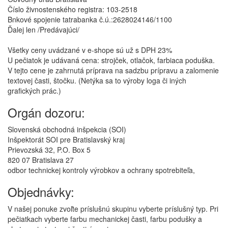
Číslo živnostenského registra: 103-2518
Bnkové spojenie tatrabanka č.ú.:2628024146/1100
Ďalej len /Predávajúci/
Všetky ceny uvádzané v e-shope sú už s DPH 23%
U pečiatok je udávaná cena: strojček, otlačok, farbiaca poduška.
V tejto cene je zahrnutá príprava na sadzbu prípravu a zalomenie
textovej časti, štočku. (Netýka sa to výroby loga či iných
grafických prác.)
Orgán dozoru:
Slovenská obchodná inšpekcia (SOI)
Inšpektorát SOI pre Bratislavský kraj
Prievozská 32, P.O. Box 5
820 07 Bratislava 27
odbor technickej kontroly výrobkov a ochrany spotrebiteľa,
Objednávky:
V našej ponuke zvoľte príslušnú skupinu vyberte príslušný typ. Pri
pečiatkach vyberte farbu mechanickej časti, farbu podušky a