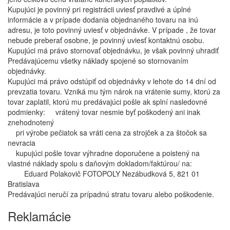
Kupujúci je povinný pri registrácii uviesť pravdivé a úplné
informácie a v prípade dodania objednaného tovaru na inú
adresu, je toto povinný uviesť v objednávke. V prípade , že tovar
nebude preberať osobne, je povinný uviesť kontaktnú osobu.
Kupujúci má právo stornovať objednávku, je však povinný uhradiť
Predávajúcemu všetky náklady spojené so stornovaním
objednávky.
Kupujúci má právo odstúpiť od objednávky v lehote do 14 dní od
prevzatia tovaru. Vzniká mu tým nárok na vrátenie sumy, ktorú za
tovar zaplatil, ktorú mu predávajúci pošle ak splní nasledovné
podmienky: vrátený tovar nesmie byť poškodený ani inak
znehodnotený
pri výrobe pečiatok sa vráti cena za strojček a za štočok sa
nevracia
kupujúci pošle tovar výhradne doporučene a poistený na
vlastné náklady spolu s daňovým dokladom/faktúrou/ na:
Eduard Polakovič FOTOPOLY Nezábudková 5, 821 01
Bratislava
Predávajúci neručí za prípadnú stratu tovaru alebo poškodenie.
Reklamácie