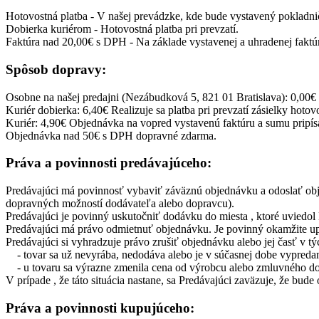
Hotovostná platba - V našej prevádzke, kde bude vystavený pokladni
Dobierka kuriérom - Hotovostná platba pri prevzatí.
Faktúra nad 20,00€ s DPH - Na základe vystavenej a uhradenej faktú
Spôsob dopravy:
Osobne na našej predajni (Nezábudková 5, 821 01 Bratislava): 0,00€
Kuriér dobierka: 6,40€ Realizuje sa platba pri prevzatí zásielky hoto
Kuriér: 4,90€ Objednávka na vopred vystavenú faktúru a sumu pripís
Objednávka nad 50€ s DPH dopravné zdarma.
Práva a povinnosti predávajúceho:
Predávajúci má povinnosť vybaviť záväznú objednávku a odoslať obj
dopravných možností dodávateľa alebo dopravcu).
Predávajúci je povinný uskutočniť dodávku do miesta , ktoré uviedo
Predávajúci má právo odmietnuť objednávku. Je povinný okamžite 
Predávajúci si vyhradzuje právo zrušiť objednávku alebo jej časť v tý
- tovar sa už nevyrába, nedodáva alebo je v súčasnej dobe vypreda
- u tovaru sa výrazne zmenila cena od výrobcu alebo zmluvného d
V prípade , že táto situácia nastane, sa Predávajúci zaväzuje, že b
Práva a povinnosti kupujúceho: