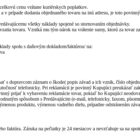
 celkovú cenu vrátane kuriérskych poplatkov.
ie a v prípade dodania objednaného tovaru na inú adresu, je toto povinn
redávajúcemu všetky náklady spojené so stornovaním objednávky.
zatia tovaru. Vzniká mu tým nárok na vrátenie sumy, ktorú za tovar za
klady spolu s daňovým dokladom/faktúrou/ na:
va
sať s dopravcom záznam o škode( popis závad a ich vznik, číslo objedn
očnosť telefonicky. Pri reklamácii je povinný Kupujúci preukázať za
povinný prijať k vybaveniu reklamácie tovar, pokiaľ ho Kupujúci neodov
nutým spôsobom s Predávajúcim (e-mail, telefonicky, faxom, písomne)
 výmenou produktu, výmenou vadného dielu, prípadne odstránením závad
alebo faktúra. Záruka na pečiatky je 24 mesiacov a nevzťahuje sa na spot