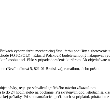
čiatkach vyberte farbu mechanickej časti, farbu podušky a zhotovenie te
bchode FOTOPOLY - Eduard Polakovič budete schopný nakupovať rychl
aktnú osobu a tel. číslo v prípade dorečenia kuriérom. Ak objednávat
bne (Nezábudková 5, 821 01 Bratislava), e-mailom, alebo poštou.
objednávky, resp. po schválení grafického návrhu zákazníkom.
a to do 24 hodín alebo na počkanie. Pri skrátených dod. lehotách sa k 
ickej pečiatky. Pri smonamáčacích pečiatkach sa príplatok priráta iba z 