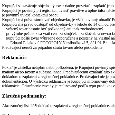
Kupujúci sa zaväzuje objednaný tovar riadne prevziať a zaplatiť jeho
Kupujúci je povinný pri registrácii uviesť pravdivé a úplné informác
je povinný uviesť kontaktnú osobu.
Kupujúci má právo stornovať objednávku, je však povinný uhradiť P
Kupujúci má právo odstúpiť od objednávky v lehote do 14 dní od prev
vrátený tovar nesmie byť poškodený ani inak znehodnotený
pri výrobe pečiatok sa vráti cena za strojček a za štočok sa nevracia
kupujúci pošle tovar výhradne doporučene a poistený na vlastné ná
Eduard Polakovič FOTOPOLY Nezábudková 5, 821 01 Bratisla
Predávajúci neručí za prípadnú stratu tovaru alebo poškodenie.
Reklamácie
Pokiaľ je zásielka neúplná alebo poškodená, je Kupujúci povinný spí
mailom alebo faxom a súčasne ihneď Predávajúcemu oznámiť túto skut
dokladom o zaplatení z registračnej pokladnice. Predávajúci nie je 
dokumentáciou. O výsledku reklamácie je Kupujúci informovaný dohod
reklamácie. Odstránenie závady je realizované podľa typu produktu
Záručné podmienky:
Ako záručný list slúži doklad o zaplatení z registračnej pokladnice, 