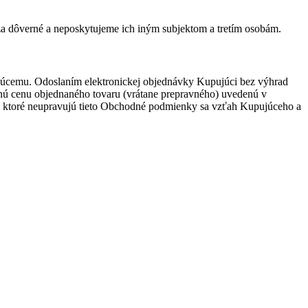
a dôverné a neposkytujeme ich iným subjektom a tretím osobám.
ujúcemu. Odoslaním elektronickej objednávky Kupujúci bez výhrad
nú cenu objednaného tovaru (vrátane prepravného) uvedenú v
, ktoré neupravujú tieto Obchodné podmienky sa vzťah Kupujúceho a