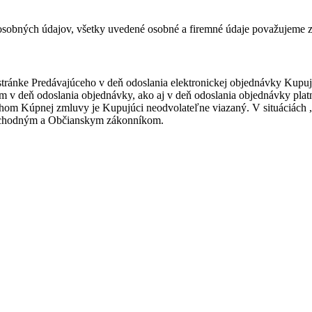
sobných údajov, všetky uvedené osobné a firemné údaje považujeme z
stránke Predávajúceho v deň odoslania elektronickej objednávky Kup
 v deň odoslania objednávky, ako aj v deň odoslania objednávky plat
om Kúpnej zmluvy je Kupujúci neodvolateľne viazaný. V situáciách 
Obchodným a Občianskym zákonníkom.