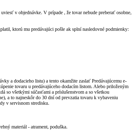
ý uviesť v objednávke. V prípade , že tovar nebude preberať osobne,
platil, ktorú mu predávajúci pošle ak splní nasledovné podmienky:
ávky a dodacieho listu) a tento okamžite zaslať Predávajúcemu e-
kúpenie tovaru u predávajúceho dodacím listom. Alebo priloženým
zdá so všetkými súčasťami a príslušenstvom a so všetkou
, a to najneskôr do 30 dní od prevzatia tovaru k vybaveniu
y v servisnom stredisku.
rebný materiál - atrament, poduška.