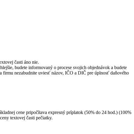
xtovej časti áno nie.
ejšie, budete informovaný o procese svojich objednávok a budete
e na firmu nezabudnite uviesť názov, IČO a DIČ pre úplnosť daňového
základnej cene pripočítava expresný príplatok (50% do 24 hod.) (100%
ceny textovej časti pečiatky.