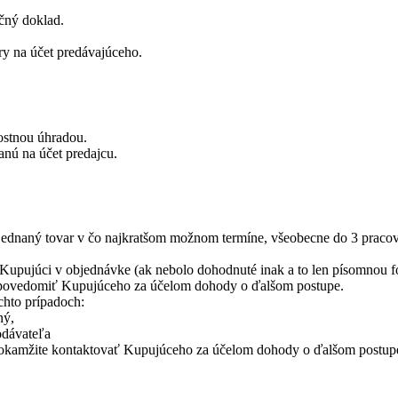
čný doklad.
ry na účet predávajúceho.
vostnou úhradou.
anú na účet predajcu.
ednaný tovar v čo najkratšom možnom termíne, všeobecne do 3 pracovn
l Kupujúci v objednávke (ak nebolo dohodnuté inak a to len písomnou 
upovedomiť Kupujúceho za účelom dohody o ďalšom postupe.
chto prípadoch:
ný,
odávateľa
ude okamžite kontaktovať Kupujúceho za účelom dohody o ďalšom postup