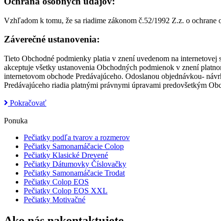
Ochrana osobných údajov:
Vzhľadom k tomu, že sa riadime zákonom č.52/1992 Z.z. o ochrane o
Záverečné ustanovenia:
Tieto Obchodné podmienky platia v znení uvedenom na internetovej 
akceptuje všetky ustanovenia Obchodných podmienok v znení platnom
internetovom obchode Predávajúceho. Odoslanou objednávkou- návrh
Predávajúceho riadia platnými právnymi úpravami predovšetkým 
Pokračovať
Ponuka
Pečiatky podľa tvarov a rozmerov
Pečiatky Samonamáčacie Colop
Pečiatky Klasické Drevené
Pečiatky Dátumovky Číslovačky
Pečiatky Samonamáčacie Trodat
Pečiatky Colop EOS
Pečiatky Colop EOS XXL
Pečiatky Motivačné
Ako nás nakontaktujete