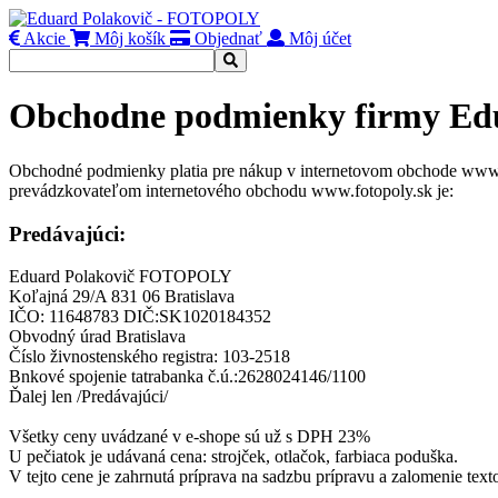
Akcie
Môj košík
Objednať
Môj účet
Obchodne podmienky firmy Ed
Obchodné podmienky platia pre nákup v internetovom obchode www.
prevádzkovateľom internetového obchodu www.fotopoly.sk je:
Predávajúci:
Eduard Polakovič FOTOPOLY
Koľajná 29/A 831 06 Bratislava
IČO: 11648783 DIČ:SK1020184352
Obvodný úrad Bratislava
Číslo živnostenského registra: 103-2518
Bnkové spojenie tatrabanka č.ú.:2628024146/1100
Ďalej len /Predávajúci/
Všetky ceny uvádzané v e-shope sú už s DPH 23%
U pečiatok je udávaná cena: strojček, otlačok, farbiaca poduška.
V tejto cene je zahrnutá príprava na sadzbu prípravu a zalomenie texto