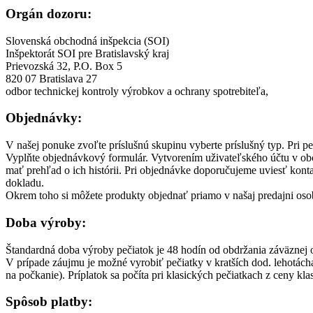
Orgán dozoru:
Slovenská obchodná inšpekcia (SOI)
Inšpektorát SOI pre Bratislavský kraj
Prievozská 32, P.O. Box 5
820 07 Bratislava 27
odbor technickej kontroly výrobkov a ochrany spotrebiteľa,
Objednávky:
V našej ponuke zvoľte príslušnú skupinu vyberte príslušný typ. Pri pe
Vyplňte objednávkový formulár. Vytvorením uživateľského účtu v o
mať prehľad o ich histórii. Pri objednávke doporučujeme uviesť kont
dokladu.
Okrem toho si môžete produkty objednať priamo v našaj predajni oso
Doba výroby:
Štandardná doba výroby pečiatok je 48 hodín od obdržania záväznej 
V prípade záujmu je možné vyrobiť pečiatky v kratších dod. lehotách
na počkanie). Príplatok sa počíta pri klasických pečiatkach z ceny klas
Spôsob platby: