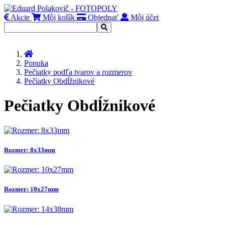
Akcie
Môj košík
Objednať
Môj účet
Úvod
Ponuka
Pečiatky podľa tvarov a rozmerov
Pečiatky Obdĺžnikové
Pečiatky Obdĺžnikové
Rozmer: 8x33mm
Rozmer: 10x27mm