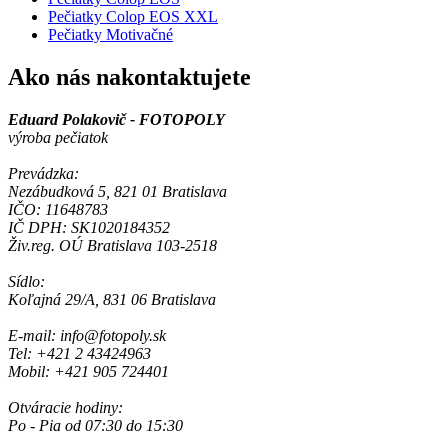
Pečiatky Colop EOS XXL
Pečiatky Motivačné
Ako nás nakontaktujete
Eduard Polakovič - FOTOPOLY
výroba pečiatok
Prevádzka:
Nezábudková 5, 821 01 Bratislava
IČO: 11648783
IČ DPH: SK1020184352
Živ.reg. OÚ Bratislava 103-2518
Sídlo:
Koľajná 29/A, 831 06 Bratislava
E-mail: info@fotopoly.sk
Tel: +421 2 43424963
Mobil: +421 905 724401
Otváracie hodiny:
Po - Pia od 07:30 do 15:30