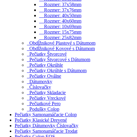
Rozmer: 37x58mm
Rozmer: 37x76mm
Rozmer: 40x50mm
Rozmer: 40x60mm
Rozmer: 10x69mm
Rozmer: 15x75mm
Rozmer: 25x82mm
Obdĺžnikové Plastové s Dátumom
Obdĺžnikové Kovové s Dátumom
Pečiatky Štvorcové
Pečiatky Štvorcové s Dátumom
Pečiatky Okrúhle
Pečiatky Okrúhle s Dátumom
Pečiatky Oválne
Dátumovky
Číslovačky
Pečiatky Skladacie
Pečiatky Vreckové
Pečiatkové Pero
Podušky Colop
Pečiatky Samonamáčacie Colop
Pečiatky Klasické Drevené
Pečiatky Dátumovky Číslovačky
Pečiatky Samonamáčacie Trodat
Pečiatky Colop EOS