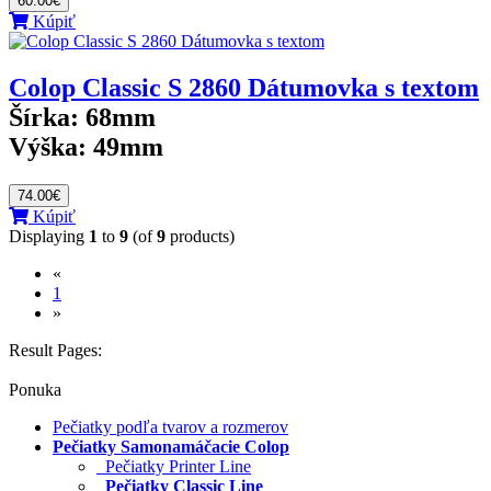
60.00€
Kúpiť
Colop Classic S 2860 Dátumovka s textom
Šírka:
68mm
Výška:
49mm
74.00€
Kúpiť
Displaying
1
to
9
(of
9
products)
«
(current)
1
»
Result Pages:
Ponuka
Pečiatky podľa tvarov a rozmerov
Pečiatky Samonamáčacie Colop
Pečiatky Printer Line
Pečiatky Classic Line