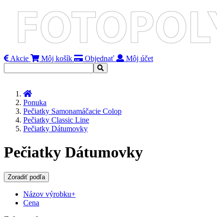
Akcie
Môj košík
Objednať
Môj účet
Úvod
Ponuka
Pečiatky Samonamáčacie Colop
Pečiatky Classic Line
Pečiatky Dátumovky
Pečiatky Dátumovky
Zoradiť podľa
Názov výrobku+
Cena