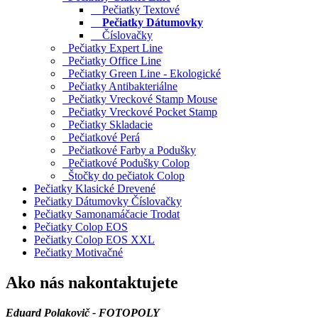
Pečiatky Textové
Pečiatky Dátumovky
Číslovačky
Pečiatky Expert Line
Pečiatky Office Line
Pečiatky Green Line - Ekologické
Pečiatky Antibakteriálne
Pečiatky Vreckové Stamp Mouse
Pečiatky Vreckové Pocket Stamp
Pečiatky Skladacie
Pečiatkové Perá
Pečiatkové Farby a Podušky
Pečiatkové Podušky Colop
Štočky do pečiatok Colop
Pečiatky Klasické Drevené
Pečiatky Dátumovky Číslovačky
Pečiatky Samonamáčacie Trodat
Pečiatky Colop EOS
Pečiatky Colop EOS XXL
Pečiatky Motivačné
Ako nás nakontaktujete
Eduard Polakovič - FOTOPOLY