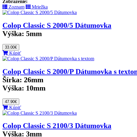
Zobrazenie:
Zoznam
Mriežka
Colop Classic S 2000/5 Dátumovka
Výška:
5mm
33.00€
Kúpiť
Colop Classic S 2000/P Dátumovka s texto
Šírka:
26mm
Výška:
10mm
47.90€
Kúpiť
Colop Classic S 2100/3 Dátumovka
Výška:
3mm