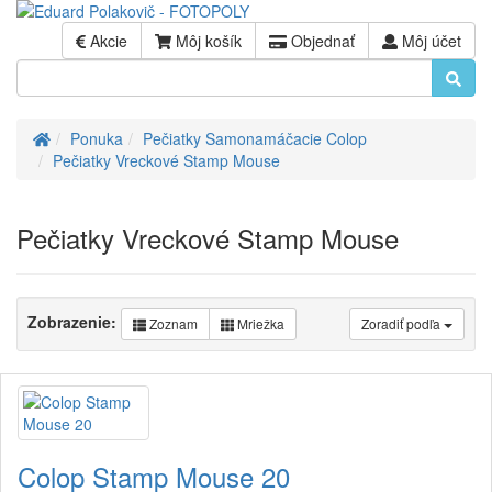
Akcie
Môj košík
Objednať
Môj účet
Úvod
Ponuka
Pečiatky Samonamáčacie Colop
Pečiatky Vreckové Stamp Mouse
Pečiatky Vreckové Stamp Mouse
Zobrazenie:
Zoznam
Mriežka
Zoradiť podľa
Colop Stamp Mouse 20