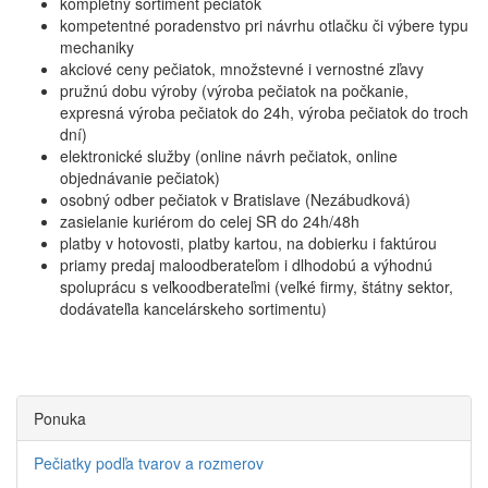
kompletný sortiment pečiatok
kompetentné poradenstvo pri návrhu otlačku či výbere typu
mechaniky
akciové ceny pečiatok, množstevné i vernostné zľavy
pružnú dobu výroby (výroba pečiatok na počkanie,
expresná výroba pečiatok do 24h, výroba pečiatok do troch
dní)
elektronické služby (online návrh pečiatok, online
objednávanie pečiatok)
osobný odber pečiatok v Bratislave (Nezábudková)
zasielanie kuriérom do celej SR do 24h/48h
platby v hotovosti, platby kartou, na dobierku i faktúrou
priamy predaj maloodberateľom i dlhodobú a výhodnú
spoluprácu s veľkoodberateľmi (veľké firmy, štátny sektor,
dodávateľia kancelárskeho sortimentu)
Ponuka
Pečiatky podľa tvarov a rozmerov