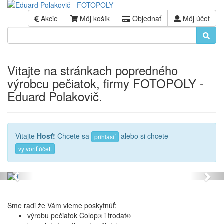
Akcie
Môj košík
Objednať
Môj účet
Vitajte na stránkach popredného
výrobcu pečiatok, firmy FOTOPOLY -
Eduard Polakovič.
Vitajte
Hosť!
Chcete sa
alebo si chcete
prihlásiť
vytvoriť účet.
Sme radi že Vám vieme poskytnúť:
výrobu pečiatok Colop
i trodat
®
®