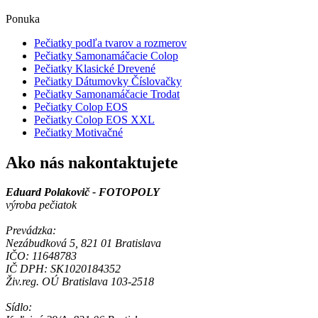
Ponuka
Pečiatky podľa tvarov a rozmerov
Pečiatky Samonamáčacie Colop
Pečiatky Klasické Drevené
Pečiatky Dátumovky Číslovačky
Pečiatky Samonamáčacie Trodat
Pečiatky Colop EOS
Pečiatky Colop EOS XXL
Pečiatky Motivačné
Ako nás nakontaktujete
Eduard Polakovič - FOTOPOLY
výroba pečiatok
Prevádzka:
Nezábudková 5, 821 01 Bratislava
IČO: 11648783
IČ DPH: SK1020184352
Živ.reg. OÚ Bratislava 103-2518
Sídlo: