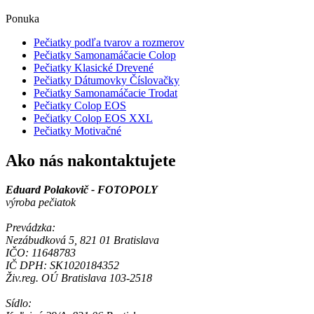
Ponuka
Pečiatky podľa tvarov a rozmerov
Pečiatky Samonamáčacie Colop
Pečiatky Klasické Drevené
Pečiatky Dátumovky Číslovačky
Pečiatky Samonamáčacie Trodat
Pečiatky Colop EOS
Pečiatky Colop EOS XXL
Pečiatky Motivačné
Ako nás nakontaktujete
Eduard Polakovič - FOTOPOLY
výroba pečiatok
Prevádzka:
Nezábudková 5, 821 01 Bratislava
IČO: 11648783
IČ DPH: SK1020184352
Živ.reg. OÚ Bratislava 103-2518
Sídlo: