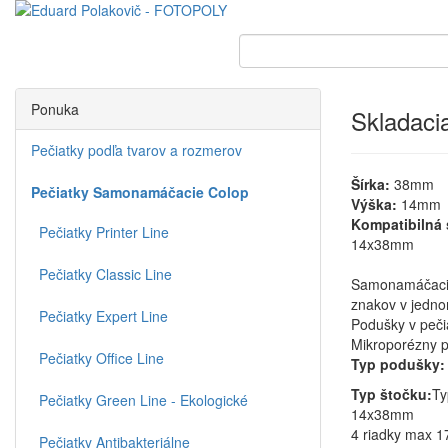
Ponuka
Skladaci
Pečiatky podľa tvarov a rozmerov
Šírka:
38mm
Pečiatky Samonamáčacie Colop
Výška:
14mm
Kompatibilná 
Pečiatky Printer Line
14x38mm
Pečiatky Classic Line
Samonamáčacia 
znakov v jedno
Pečiatky Expert Line
Podušky v peči
Mikroporézny p
Pečiatky Office Line
Typ podušky:
Typ štočku:
Ty
Pečiatky Green Line - Ekologické
14x38mm
4 riadky max 1
Pečiatky Antibakteriálne