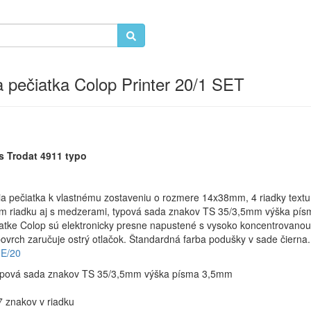
a pečiatka Colop Printer 20/1 SET
s Trodat 4911 typo
pečiatka k vlastnému zostaveniu o rozmere 14x38mm, 4 riadky textu
m riadku aj s medzerami, typová sada znakov TS 35/3,5mm výška pí
atke Colop sú elektronicky presne napustené s vysoko koncentrovanou
ovrch zaručuje ostrý otlačok. Štandardná farba podušky v sade čierna.
E/20
pová sada znakov TS 35/3,5mm výška písma 3,5mm
7 znakov v riadku