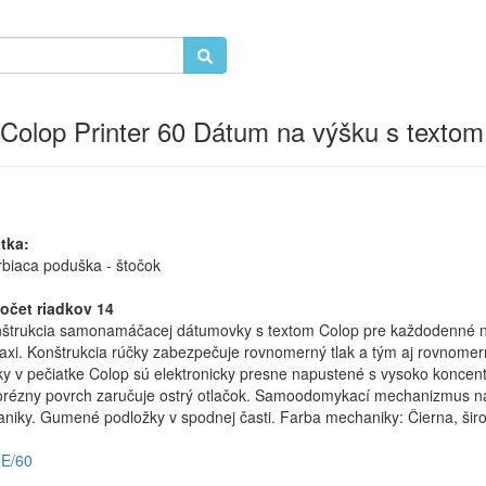
 Colop Printer 60 Dátum na výšku s textom
tka:
rbiaca poduška - štočok
očet riadkov 14
štrukcia samonamáčacej dátumovky s textom Colop pre každodenné 
raxi. Konštrukcia rúčky zabezpečuje rovnomerný tlak a tým aj rovnomern
ky v pečiatke Colop sú elektronicky presne napustené s vysoko koncen
orézny povrch zaručuje ostrý otlačok. Samoodomykací mechanizmus n
niky. Gumené podložky v spodnej časti. Farba mechaniky: Čierna, širo
E/60