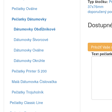
Typ štočku:
Pr
37x76mm
Pečiatky Oválne
doporučený poč
Pečiatky Dátumovky
Dostupné
Dátumovky Obdĺžnikové
Dátumovky Štvorcové
Priložiť Vaše
Dátumovky Oválne
Text pečiat
Dátumovky Okrúhle
Pečiatky Printer S 200
Malá Dátumovka Číslovačka
Pečiatky Trojuholník
Pečiatky Classic Line