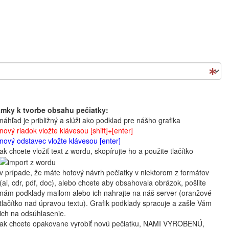
mky k tvorbe obsahu pečiatky:
náhľad je približný a slúži ako podklad pre nášho grafika
nový riadok vložte klávesou [shift]+[enter]
nový odstavec vložte klávesou [enter]
ak chcete vložiť text z wordu, skopírujte ho a použite tlačítko
v prípade, že máte hotový návrh pečiatky v niektorom z formátov
(ai, cdr, pdf, doc), alebo chcete aby obsahovala obrázok, pošlite
nám podklady mailom alebo ich nahrajte na náš server (oranžové
tlačítko nad úpravou textu). Grafik podklady spracuje a zašle Vám
ich na odsúhlasenie.
ak chcete opakovane vyrobiť novú pečiatku, NAMI VYROBENÚ,