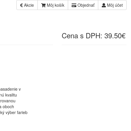
Akcie
Môj košík
Objednať
Môj účet
Cena s DPH:
39.50€
nasadenie v
ú kvalitu
trovanou
a oboch
ký výber farieb