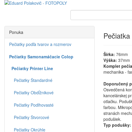
Ponuka
Pečiatka
Pečiatky podľa tvarov a rozmerov
Šírka:
76mm
Pečiatky Samonamáčacie Colop
Výška:
37mm
Komplet pečia
Pečiatky Printer Line
mechanika - fa
Pečiatky Štandardné
Doporučený p
Osvedčená kon
Pečiatky Obdĺžnikové
kancelárskej p
otlačku. Poduš
Pečiatky Podlhovasté
farbou. Mikrop
stranách mecha
Pečiatky Štvorcové
podušiek.
Typ podušky:
Pečiatky Okrúhle