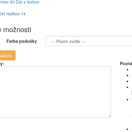
inter 60 Dát s textom
et riadkov 14
 možnosti
Farba podušky
 súbory
ky:
Pozná