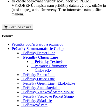
ak chcete opakovane vyrobiť novú pečiatku, NAMI
VYROBENÚ, napíšte nám približný dátum výroby, otlačte ju
(naskenujte), a dopíšte zmeny. Tieto informácie nám pošlite
mailom.
Vložiť do košíka
Ponuka
Pečiatky podľa tvarov a rozmerov
Pečiatky Samonamáčacie Colop
Pečiatky Printer Line
Pečiatky Classic Line
Pečiatky Textové
Pečiatky Dátumovky
Číslovačky
Pečiatky Expert Line
Pečiatky Office Line
Pečiatky Green Line - Ekologické
Pečiatky Antibakteriálne
Pečiatky Vreckové Stamp Mouse
Pečiatky Vreckové Pocket Stamp
Pečiatky Skladacie
Pečiatkové Perá