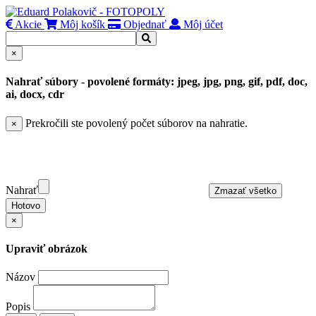
Akcie
Môj košík
Objednať
Môj účet
×
Nahrať súbory - povolené formáty: jpeg, jpg, png, gif, pdf, doc,
ai, docx, cdr
Prekročili ste povolený počet súborov na nahratie.
×
Nahrať
Zmazať všetko
Hotovo
×
Upraviť obrázok
Názov
Popis