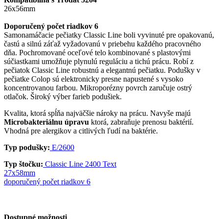
26x56mm
Doporučený počet riadkov 6
Samonamáčacie pečiatky Classic Line boli vyvinuté pre opakovanú,
častú a silnú záťaž vyžadovanú v priebehu každého pracovného
dňa. Pochromované oceľové telo kombinované s plastovými
súčiastkami umožňuje plynulú reguláciu a tichú prácu. Robí z
pečiatok Classic Line robustnú a elegantnú pečiatku. Podušky v
pečiatke Colop sú elektronicky presne napustené s vysoko
koncentrovanou farbou. Mikroporézny povrch zaručuje ostrý
otlačok. Široký výber farieb podušiek.
Kvalita, ktorá spĺňa najväčšie nároky na prácu. Navyše majú
Microbakteriálnu úpravu
ktorá, zabraňuje prenosu baktérií.
Vhodná pre alergikov a citlivých ľudí na baktérie.
Typ podušky:
E/2600
Typ štočku:
Classic Line 2400 Text
27x58mm
doporučený počet riadkov 6
Dostupné možnosti