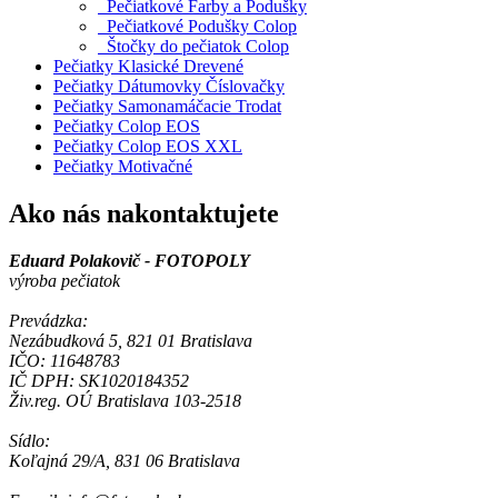
Pečiatkové Farby a Podušky
Pečiatkové Podušky Colop
Štočky do pečiatok Colop
Pečiatky Klasické Drevené
Pečiatky Dátumovky Číslovačky
Pečiatky Samonamáčacie Trodat
Pečiatky Colop EOS
Pečiatky Colop EOS XXL
Pečiatky Motivačné
Ako nás nakontaktujete
Eduard Polakovič - FOTOPOLY
výroba pečiatok
Prevádzka:
Nezábudková 5, 821 01 Bratislava
IČO: 11648783
IČ DPH: SK1020184352
Živ.reg. OÚ Bratislava 103-2518
Sídlo:
Koľajná 29/A, 831 06 Bratislava