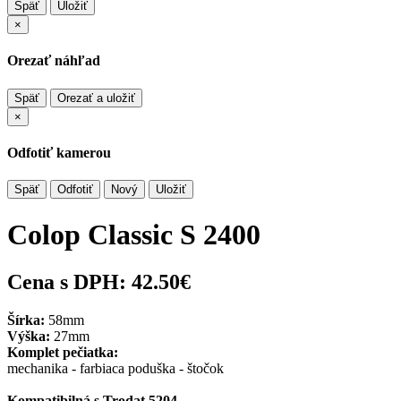
Späť
Uložiť
×
Orezať náhľad
Späť
Orezať a uložiť
×
Odfotiť kamerou
Späť
Odfotiť
Nový
Uložiť
Colop Classic S 2400
Cena s DPH:
42.50€
Šírka:
58mm
Výška:
27mm
Komplet pečiatka:
mechanika - farbiaca poduška - štočok
Kompatibilná s Trodat 5204