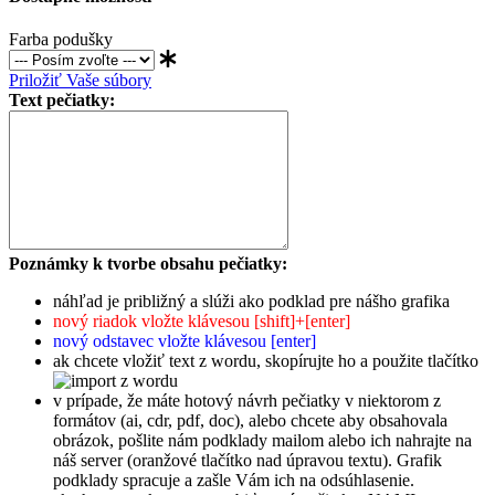
Farba podušky
Priložiť Vaše súbory
Text pečiatky:
Poznámky k tvorbe obsahu pečiatky:
náhľad je približný a slúži ako podklad pre nášho grafika
nový riadok vložte klávesou [shift]+[enter]
nový odstavec vložte klávesou [enter]
ak chcete vložiť text z wordu, skopírujte ho a použite tlačítko
v prípade, že máte hotový návrh pečiatky v niektorom z
formátov (ai, cdr, pdf, doc), alebo chcete aby obsahovala
obrázok, pošlite nám podklady mailom alebo ich nahrajte na
náš server (oranžové tlačítko nad úpravou textu). Grafik
podklady spracuje a zašle Vám ich na odsúhlasenie.