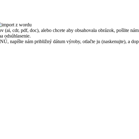
v (ai, cdr, pdf, doc), alebo chcete aby obsahovala obrázok, pošlite nám
na odsúhlasenie.
apíšte nám približný dátum výroby, otlačte ju (naskenujte), a dopíš