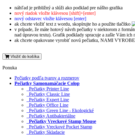
náhľad je približný a slúži ako podklad pre nášho grafika
nový riadok vložte klávesou [shift]+[enter]
nový odstavec vložte klávesou [enter]
ak chcete vložiť text z wordu, skopírujte ho a použite tlačítko
v prípade, že máte hotový návrh pečiatky v niektorom z formáto
nad úpravou textu). Grafik podklady spracuje a zašle Vám ich 
ak chcete opakovane vyrobiť novú pečiatku, NAMI VYROBENÚ, n
Vložiť do košíka
Ponuka
Pečiatky podľa tvarov a rozmerov
Pečiatky Samonamáčacie Colop
Pečiatky Printer Line
Pečiatky Classic Line
Pečiatky Expert Line
Pečiatky Office Line
Pečiatky Green Line - Ekologické
Pečiatky Antibakteriálne
Pečiatky Vreckové Stamp Mouse
Pečiatky Vreckové Pocket Stamp
Pečiatky Skladacie