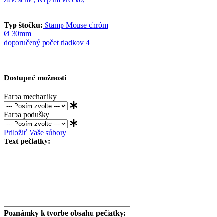
Typ štočku:
Stamp Mouse chróm
Ø 30mm
doporučený počet riadkov 4
Dostupné možnosti
Farba mechaniky
Farba podušky
Priložiť Vaše súbory
Text pečiatky:
Poznámky k tvorbe obsahu pečiatky: