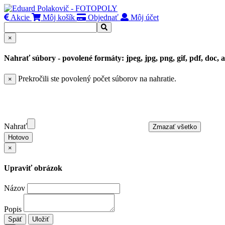
Akcie
Môj košík
Objednať
Môj účet
×
Nahrať súbory - povolené formáty: jpeg, jpg, png, gif, pdf, doc, a
Prekročili ste povolený počet súborov na nahratie.
×
Nahrať
Zmazať všetko
Hotovo
×
Upraviť obrázok
Názov
Popis
Späť
Uložiť