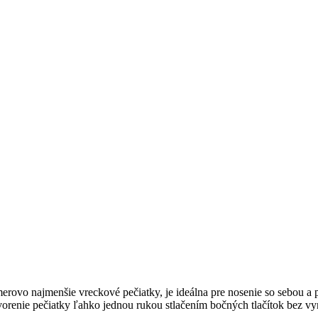
rovo najmenšie vreckové pečiatky, je ideálna pre nosenie so sebou a
renie pečiatky ľahko jednou rukou stlačením bočných tlačítok bez vyn