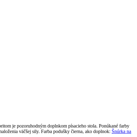
 pritom je pozoruhodným doplnkom písacieho stola. Ponúkané farby
aloženia väčšej sily. Farba podušky čierna, ako doplnok:
Šnúrka na