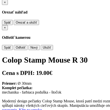
×
Orezať náhľad
Späť
Orezať a uložiť
×
Odfotiť kamerou
Späť
Odfotiť
Nový
Uložiť
Colop Stamp Mouse R 30
Cena s DPH:
19.00€
Priemer:
Ø 30mm
Komplet pečiatka:
mechanika - farbiaca poduška - štočok
Moderný design pečiatky Colop Stamp Mouse, ktorá patrí medzi rozme
spĺňajú nároky všetkých cieľových skupín. Manipulácia umožňuje otvo
zavesenie,
Klip na vrecko,