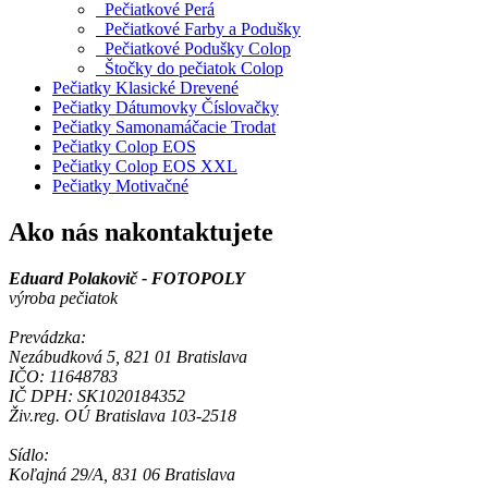
Pečiatkové Perá
Pečiatkové Farby a Podušky
Pečiatkové Podušky Colop
Štočky do pečiatok Colop
Pečiatky Klasické Drevené
Pečiatky Dátumovky Číslovačky
Pečiatky Samonamáčacie Trodat
Pečiatky Colop EOS
Pečiatky Colop EOS XXL
Pečiatky Motivačné
Ako nás nakontaktujete
Eduard Polakovič - FOTOPOLY
výroba pečiatok
Prevádzka:
Nezábudková 5, 821 01 Bratislava
IČO: 11648783
IČ DPH: SK1020184352
Živ.reg. OÚ Bratislava 103-2518
Sídlo:
Koľajná 29/A, 831 06 Bratislava