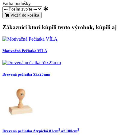
Farba podušky
Vložiť do košíka
Zákazníci ktorí kúpili tento výrobok, kúpili aj
Motivačná Pečiatka VÍLA
Drevená pečiatka 55x25mm
2
2
Drevená pečiatka Atypická 81cm
až 100cm