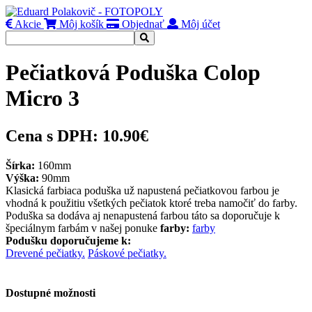
Akcie
Môj košík
Objednať
Môj účet
Pečiatková Poduška Colop
Micro 3
Cena s DPH:
10.90€
Šírka:
160mm
Výška:
90mm
Klasická farbiaca poduška už napustená pečiatkovou farbou je
vhodná k použitiu všetkých pečiatok ktoré treba namočiť do farby.
Poduška sa dodáva aj nenapustená farbou táto sa doporučuje k
špeciálnym farbám v našej ponuke
farby:
farby
Podušku doporučujeme k:
Drevené pečiatky.
Páskové pečiatky.
Dostupné možnosti