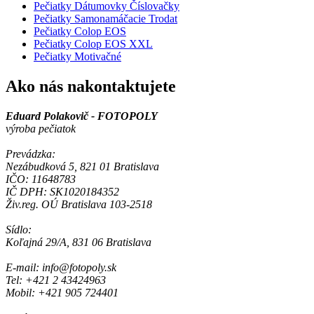
Pečiatky Dátumovky Číslovačky
Pečiatky Samonamáčacie Trodat
Pečiatky Colop EOS
Pečiatky Colop EOS XXL
Pečiatky Motivačné
Ako nás nakontaktujete
Eduard Polakovič - FOTOPOLY
výroba pečiatok
Prevádzka:
Nezábudková 5, 821 01 Bratislava
IČO: 11648783
IČ DPH: SK1020184352
Živ.reg. OÚ Bratislava 103-2518
Sídlo:
Koľajná 29/A, 831 06 Bratislava
E-mail: info@fotopoly.sk
Tel: +421 2 43424963
Mobil: +421 905 724401