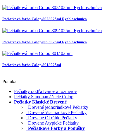
Pečiatková farba Colop 802/ 025ml Rychloschnúca
Pečiatková farba Colop 809/ 025ml Rychloschnúca
Pečiatková farba Colop 801/ 025ml
Ponuka
Pečiatky podľa tvarov a rozmerov
Pečiatky Samonamáčacie Colop
Pečiatky Klasické Drevené
Drevené jednoriadkové Pečiatky
Drevené Viacriadkové Pečiatky
Drevené Okrúhle Pečiatky
Drevené Atypické Pečiatky
Pečiatkové Farby a Podušky