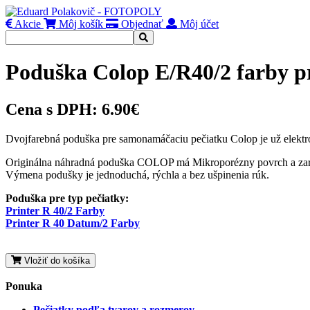
Akcie
Môj košík
Objednať
Môj účet
Poduška Colop E/R40/2 farby p
Cena s DPH:
6.90€
Dvojfarebná poduška pre samonamáčaciu pečiatku Colop je už elektr
Originálna náhradná poduška COLOP má Mikroporézny povrch a zaručí
Výmena podušky je jednoduchá, rýchla a bez ušpinenia rúk.
Poduška pre typ pečiatky:
Printer R 40/2 Farby
Printer R 40 Datum/2 Farby
Vložiť do košíka
Ponuka
Pečiatky podľa tvarov a rozmerov