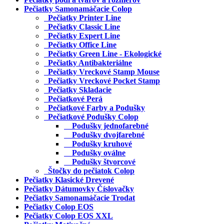
Pečiatky Samonamáčacie Colop
Pečiatky Printer Line
Pečiatky Classic Line
Pečiatky Expert Line
Pečiatky Office Line
Pečiatky Green Line - Ekologické
Pečiatky Antibakteriálne
Pečiatky Vreckové Stamp Mouse
Pečiatky Vreckové Pocket Stamp
Pečiatky Skladacie
Pečiatkové Perá
Pečiatkové Farby a Podušky
Pečiatkové Podušky Colop
Podušky jednofarebné
Podušky dvojfarebné
Podušky kruhové
Podušky oválne
Podušky štvorcové
Štočky do pečiatok Colop
Pečiatky Klasické Drevené
Pečiatky Dátumovky Číslovačky
Pečiatky Samonamáčacie Trodat
Pečiatky Colop EOS
Pečiatky Colop EOS XXL