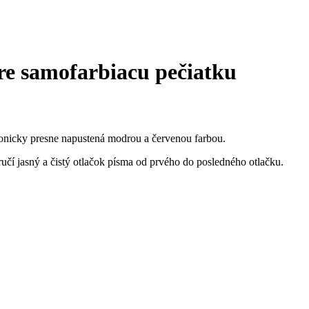
re samofarbiacu pečiatku
onicky presne napustená modrou a červenou farbou.
 jasný a čistý otlačok písma od prvého do posledného otlačku.