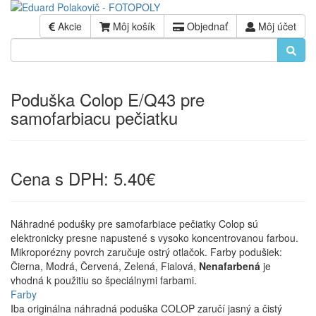
Akcie
Môj košík
Objednať
Môj účet
Poduška Colop E/Q43 pre
samofarbiacu pečiatku
Cena s DPH:
5.40€
Náhradné podušky pre samofarbiace pečiatky Colop sú
elektronicky presne napustené s vysoko koncentrovanou farbou.
Mikroporézny povrch zaručuje ostrý otlačok. Farby podušiek:
Čierna, Modrá, Červená, Zelená, Fialová,
Nenafarbená
je
vhodná k použitiu so špeciálnymi farbami.
Farby
Iba originálna náhradná poduška COLOP zaručí jasný a čistý