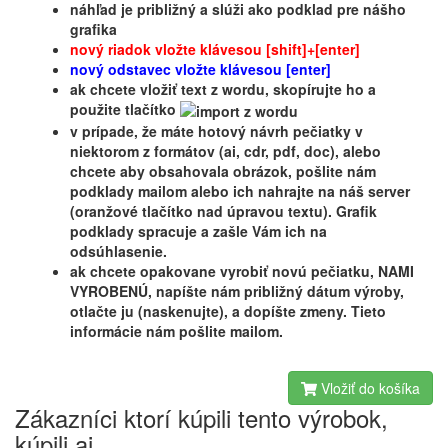
náhľad je približný a slúži ako podklad pre nášho
grafika
nový riadok vložte klávesou [shift]+[enter]
nový odstavec vložte klávesou [enter]
ak chcete vložiť text z wordu, skopírujte ho a
použite tlačítko
v prípade, že máte hotový návrh pečiatky v
niektorom z formátov (ai, cdr, pdf, doc), alebo
chcete aby obsahovala obrázok, pošlite nám
podklady mailom alebo ich nahrajte na náš server
(oranžové tlačítko nad úpravou textu). Grafik
podklady spracuje a zašle Vám ich na
odsúhlasenie.
ak chcete opakovane vyrobiť novú pečiatku, NAMI
VYROBENÚ, napíšte nám približný dátum výroby,
otlačte ju (naskenujte), a dopíšte zmeny. Tieto
informácie nám pošlite mailom.
Vložiť do košíka
Zákazníci ktorí kúpili tento výrobok,
kúpili aj