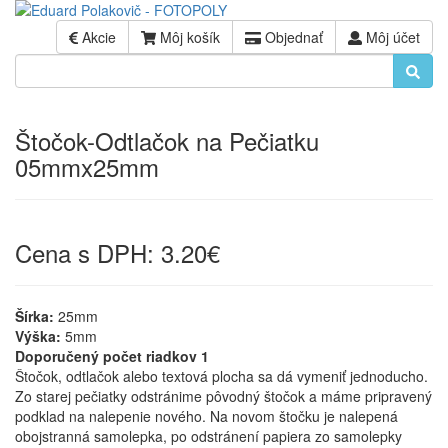
Akcie
Môj košík
Objednať
Môj účet
Štočok-Odtlačok na Pečiatku
05mmx25mm
Cena s DPH:
3.20€
Šírka:
25mm
Výška:
5mm
Doporučený počet riadkov 1
Štočok, odtlačok alebo textová plocha sa dá vymeniť jednoducho.
Zo starej pečiatky odstránime pôvodný štočok a máme pripravený
podklad na nalepenie nového. Na novom štočku je nalepená
obojstranná samolepka, po odstránení papiera zo samolepky