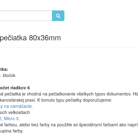
 pečiatka 80x36mm
tka:
- štočok
čet riadkov 6
ná pečiatka je vhodná na pečiatkovanie všetkych typov dokumentov. H
kancelárskej praxi. K tomuto typu pečiatky doporučujeme:
ky na namáčanie.
och veľkostiach
2,
Micro 3,
 farbou, alebo bez farby na použitie so špeciálnymi farbami ako naprí
skupina farby.