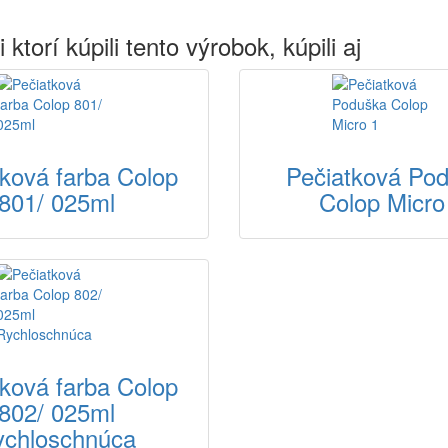
 ktorí kúpili tento výrobok, kúpili aj
tková farba Colop
Pečiatková Po
801/ 025ml
Colop Micro
tková farba Colop
802/ 025ml
ychloschnúca