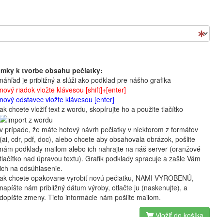
mky k tvorbe obsahu pečiatky:
náhľad je približný a slúži ako podklad pre nášho grafika
nový riadok vložte klávesou [shift]+[enter]
nový odstavec vložte klávesou [enter]
ak chcete vložiť text z wordu, skopírujte ho a použite tlačítko
v prípade, že máte hotový návrh pečiatky v niektorom z formátov
(ai, cdr, pdf, doc), alebo chcete aby obsahovala obrázok, pošlite
nám podklady mailom alebo ich nahrajte na náš server (oranžové
tlačítko nad úpravou textu). Grafik podklady spracuje a zašle Vám
ich na odsúhlasenie.
ak chcete opakovane vyrobiť novú pečiatku, NAMI VYROBENÚ,
napíšte nám približný dátum výroby, otlačte ju (naskenujte), a
dopíšte zmeny. Tieto informácie nám pošlite mailom.
Vložiť do košíka