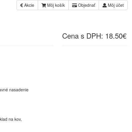
Akcie
Môj košík
Objednať
Môj účet
Cena s DPH:
18.50€
lavné nasadenie
klad na kov,