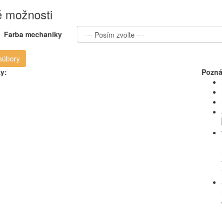
 možnosti
Farba mechaniky
 súbory
ky:
Pozná