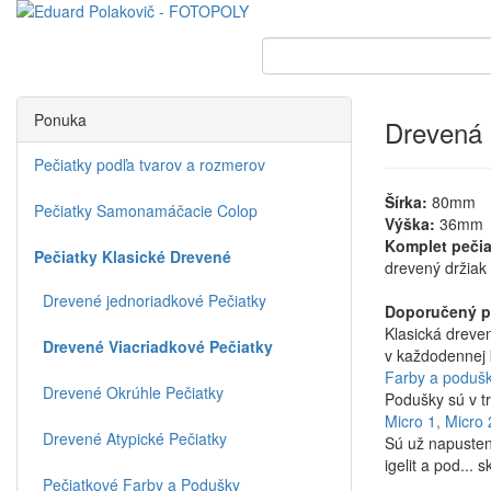
Ponuka
Drevená
Pečiatky podľa tvarov a rozmerov
Šírka:
80mm
Pečiatky Samonamáčacie Colop
Výška:
36mm
Komplet pečia
Pečiatky Klasické Drevené
drevený držiak 
Drevené jednoriadkové Pečiatky
Doporučený po
Klasická dreve
Drevené Viacriadkové Pečiatky
v každodennej 
Farby a poduš
Drevené Okrúhle Pečiatky
Podušky sú v tr
Micro 1,
Micro 
Drevené Atypické Pečiatky
Sú už napustené
igelit a pod... 
Pečiatkové Farby a Podušky