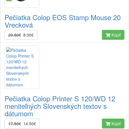
Pečiatka Colop EOS Stamp Mouse 20
Vrecková
20.50€
8.00€
Kúpiť
Pečiatka Colop Printer S 120/WD 12
meniteľných Slovenských textov s
dátumom
17.50€
14.50€
Kúpiť