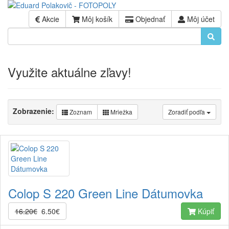
Akcie
Môj košík
Objednať
Môj účet
Využite aktuálne zľavy!
Zobrazenie:
Zoznam
Mriežka
Zoradiť podľa
Colop S 220 Green Line Dátumovka
16.20€
6.50€
Kúpiť