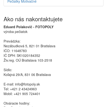
Pečiatky Motivačné
Ako nás nakontaktujete
Eduard Polakovič - FOTOPOLY
výroba pečiatok
Prevádzka:
Nezábudková 5, 821 01 Bratislava
IČO: 11648783
IČ DPH: SK1020184352
Živ.reg. OÚ Bratislava 103-2518
Sídlo:
Koľajná 29/A, 831 06 Bratislava
E-mail: info@fotopoly.sk
Tel: +421 2 43424963
Mobil: +421 905 724401
Otváracie hodiny: