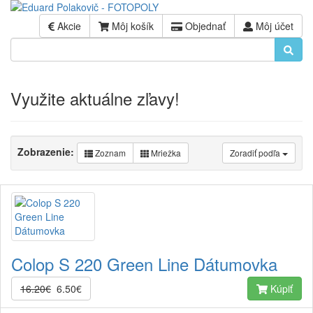
Akcie
Môj košík
Objednať
Môj účet
Využite aktuálne zľavy!
Zobrazenie:
Zoznam
Mriežka
Zoradiť podľa
Colop S 220 Green Line Dátumovka
16.20€
6.50€
Kúpiť