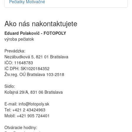
Pečiatky Motivačné
Ako nás nakontaktujete
Eduard Polakovič - FOTOPOLY
výroba pečiatok
Prevádzka:
Nezábudková 5, 821 01 Bratislava
IČO: 11648783
IČ DPH: SK1020184352
Živ.reg. OÚ Bratislava 103-2518
Sídlo:
Koľajná 29/A, 831 06 Bratislava
E-mail: info@fotopoly.sk
Tel: +421 2 43424963
Mobil: +421 905 724401
Otváracie hodiny: