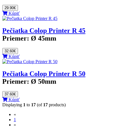
29.90€
Kúpiť
Pečiatka Colop Printer R 45
Priemer:
Ø 45mm
32.60€
Kúpiť
Pečiatka Colop Printer R 50
Priemer:
Ø 50mm
37.60€
Kúpiť
Displaying
1
to
17
(of
17
products)
«
(current)
1
»