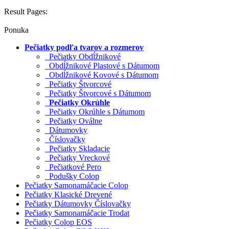
Result Pages:
Ponuka
Pečiatky podľa tvarov a rozmerov
Pečiatky Obdĺžnikové
Obdĺžnikové Plastové s Dátumom
Obdĺžnikové Kovové s Dátumom
Pečiatky Štvorcové
Pečiatky Štvorcové s Dátumom
Pečiatky Okrúhle
Pečiatky Okrúhle s Dátumom
Pečiatky Oválne
Dátumovky
Číslovačky
Pečiatky Skladacie
Pečiatky Vreckové
Pečiatkové Pero
Podušky Colop
Pečiatky Samonamáčacie Colop
Pečiatky Klasické Drevené
Pečiatky Dátumovky Číslovačky
Pečiatky Samonamáčacie Trodat
Pečiatky Colop EOS