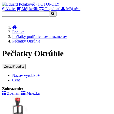
Akcie
Môj košík
Objednať
Môj účet
Úvod
Ponuka
Pečiatky podľa tvarov a rozmerov
Pečiatky Okrúhle
Pečiatky Okrúhle
Zoradiť podľa
Názov výrobku+
Cena
Zobrazenie:
Zoznam
Mriežka