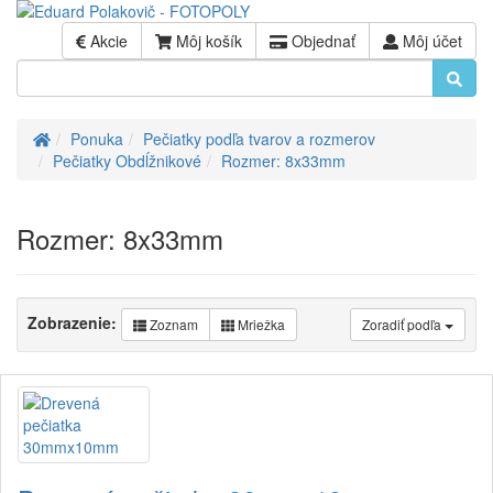
Akcie
Môj košík
Objednať
Môj účet
Úvod
Ponuka
Pečiatky podľa tvarov a rozmerov
Pečiatky Obdĺžnikové
Rozmer: 8x33mm
Rozmer: 8x33mm
Zobrazenie:
Zoznam
Mriežka
Zoradiť podľa