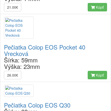
21.00€
Kúpiť
Pečiatka Colop EOS Pocket 40
Vrecková
Šírka:
59mm
Výška:
23mm
26.00€
Kúpiť
Pečiatka Colop EOS Q30