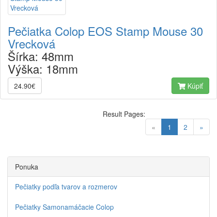
Pečiatka Colop EOS Stamp Mouse 30
Vrecková
Šírka:
48mm
Výška:
18mm
24.90€
Kúpiť
Result Pages:
(current)
«
1
2
»
Ponuka
Pečiatky podľa tvarov a rozmerov
Pečiatky Samonamáčacie Colop