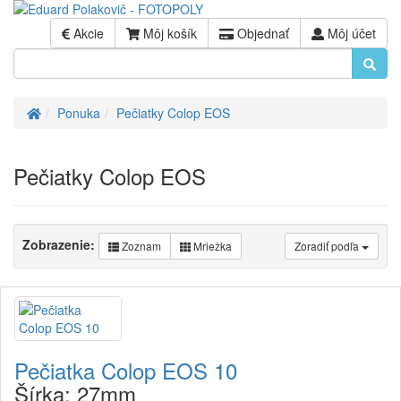
Akcie
Môj košík
Objednať
Môj účet
Úvod
Ponuka
Pečiatky Colop EOS
Pečiatky Colop EOS
Zobrazenie:
Zoznam
Mriežka
Zoradiť podľa
Pečiatka Colop EOS 10
Šírka:
27mm