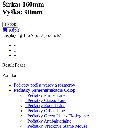
Šírka:
160mm
Výška:
90mm
10.90€
Kúpiť
Displaying
1
to
7
(of
7
products)
«
(current)
1
»
Result Pages:
Ponuka
Pečiatky podľa tvarov a rozmerov
Pečiatky Samonamáčacie Colop
Pečiatky Printer Line
Pečiatky Classic Line
Pečiatky Expert Line
Pečiatky Office Line
Pečiatky Green Line - Ekologické
Pečiatky Antibakteriálne
Pečiatky Vreckové Stamp Mouse