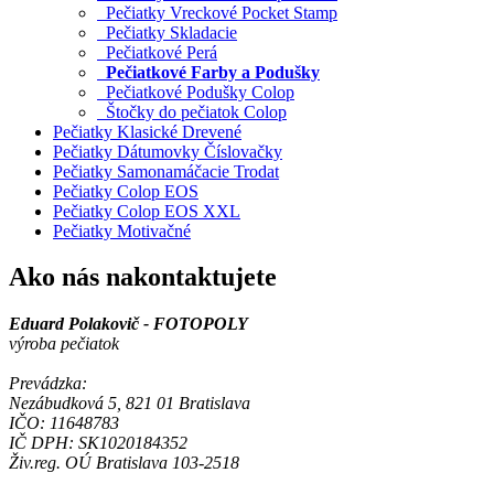
Pečiatky Vreckové Pocket Stamp
Pečiatky Skladacie
Pečiatkové Perá
Pečiatkové Farby a Podušky
Pečiatkové Podušky Colop
Štočky do pečiatok Colop
Pečiatky Klasické Drevené
Pečiatky Dátumovky Číslovačky
Pečiatky Samonamáčacie Trodat
Pečiatky Colop EOS
Pečiatky Colop EOS XXL
Pečiatky Motivačné
Ako nás nakontaktujete
Eduard Polakovič - FOTOPOLY
výroba pečiatok
Prevádzka:
Nezábudková 5, 821 01 Bratislava
IČO: 11648783
IČ DPH: SK1020184352
Živ.reg. OÚ Bratislava 103-2518