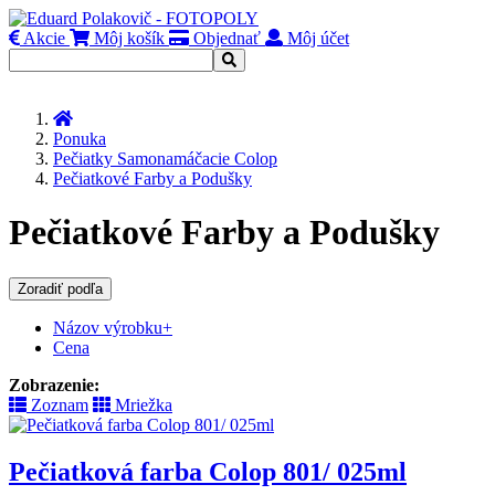
Akcie
Môj košík
Objednať
Môj účet
Úvod
Ponuka
Pečiatky Samonamáčacie Colop
Pečiatkové Farby a Podušky
Pečiatkové Farby a Podušky
Zoradiť podľa
Názov výrobku+
Cena
Zobrazenie:
Zoznam
Mriežka
Pečiatková farba Colop 801/ 025ml