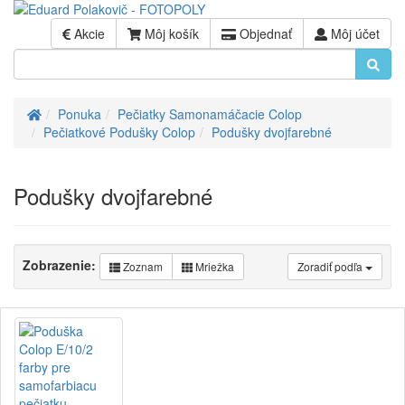
Akcie
Môj košík
Objednať
Môj účet
Úvod
Ponuka
Pečiatky Samonamáčacie Colop
Pečiatkové Podušky Colop
Podušky dvojfarebné
Podušky dvojfarebné
Zobrazenie:
Zoznam
Mriežka
Zoradiť podľa