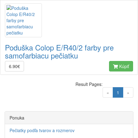
Poduška Colop E/R40/2 farby pre
samofarbiacu pečiatku
6.90€
Kúpiť
Result Pages:
(current)
«
1
»
Ponuka
Pečiatky podľa tvarov a rozmerov