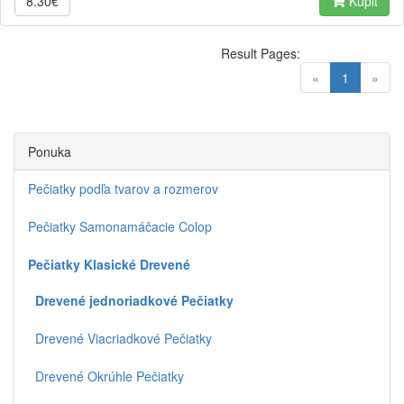
8.30€
Kúpiť
Result Pages:
(current)
«
1
»
Ponuka
Pečiatky podľa tvarov a rozmerov
Pečiatky Samonamáčacie Colop
Pečiatky Klasické Drevené
Drevené jednoriadkové Pečiatky
Drevené Viacriadkové Pečiatky
Drevené Okrúhle Pečiatky