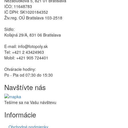
Nezábudková 5, 821 01 Bratislava
IČO: 11648783
IČ DPH: SK1020184352
Živ.reg. OÚ Bratislava 103-2518
Sídlo:
Koľajná 29/A, 831 06 Bratislava
E-mail: info@fotopoly.sk
Tel: +421 2 43424963
Mobil: +421 905 724401
Otváracie hodiny:
Po - Pia od 07:30 do 15:30
Navštívte nás
Tešíme sa na Vašu návštevu
Informácie
Obchodné podmienky