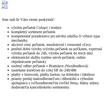
Sme radi že Vám vieme poskytnúť:
výrobu pečiatok Colop
i trodat
®
®
kompletný sortiment pečiatok
kompetentné poradenstvo pri návrhu otlačku či výbere typu
mechaniky
akciové ceny pečiatok, množstevné i vernostné zľavy
pružnú dobu výroby (výroba pečiatok na počkanie, expresná
výroba pečiatok do 24h, výroba pečiatok do troch dní)
elektronické služby (online návrh pečiatok, online
objednávanie pečiatok)
osobný odber pečiatok v Bratislave (Nezábudková)
zasielanie kuriérom do celej SR do 24h/48h
platby v hotovosti, platby kartou, na dobierku i faktúrou
priamy predaj maloodberateľom i dlhodobú a výhodnú
spoluprácu s veľkoodberateľmi (veľké firmy, štátny sektor,
dodávateľia kancelárskeho sortimentu)