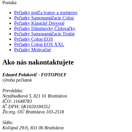
Ponuka
Pečiatky podľa tvarov a rozmerov
Pečiatky Samonamáčacie Colop
Pečiatky Klasické Drevené
Pečiatky Dátumovky Číslovačky
Pečiatky Samonamáčacie Trodat
Pečiatky Colop EOS
Pečiatky Colop EOS XXL
Pečiatky Motivačné
Ako nás nakontaktujete
Eduard Polakovič - FOTOPOLY
výroba pečiatok
Prevádzka:
Nezábudková 5, 821 01 Bratislava
IČO: 11648783
IČ DPH: SK1020184352
Živ.reg. OÚ Bratislava 103-2518
Sídlo:
Koľajná 29/A, 831 06 Bratislava