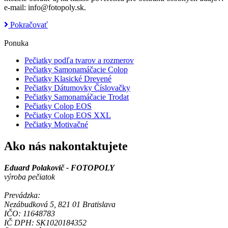
e-mail: info@fotopoly.sk.
Pokračovať
Ponuka
Pečiatky podľa tvarov a rozmerov
Pečiatky Samonamáčacie Colop
Pečiatky Klasické Drevené
Pečiatky Dátumovky Číslovačky
Pečiatky Samonamáčacie Trodat
Pečiatky Colop EOS
Pečiatky Colop EOS XXL
Pečiatky Motivačné
Ako nás nakontaktujete
Eduard Polakovič - FOTOPOLY
výroba pečiatok
Prevádzka:
Nezábudková 5, 821 01 Bratislava
IČO: 11648783
IČ DPH: SK1020184352