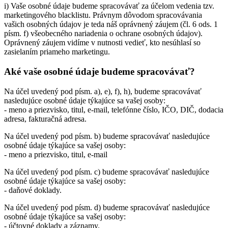
i) Vaše osobné údaje budeme spracovávať za účelom vedenia tzv.
marketingového blacklistu. Právnym dôvodom spracovávania
vašich osobných údajov je teda náš oprávnený záujem (čl. 6 ods. 1
písm. f) všeobecného nariadenia o ochrane osobných údajov).
Oprávnený záujem vidíme v nutnosti vedieť, kto nesúhlasí so
zasielaním priameho marketingu.
Aké vaše osobné údaje budeme spracovávať?
Na účel uvedený pod písm. a), e), f), h), budeme spracovávať
nasledujúce osobné údaje týkajúce sa vašej osoby:
- meno a priezvisko, titul, e-mail, telefónne číslo, IČO, DIČ, dodacia
adresa, fakturačná adresa.
Na účel uvedený pod písm. b) budeme spracovávať nasledujúce
osobné údaje týkajúce sa vašej osoby:
- meno a priezvisko, titul, e-mail
Na účel uvedený pod písm. c) budeme spracovávať nasledujúce
osobné údaje týkajúce sa vašej osoby:
- daňové doklady.
Na účel uvedený pod písm. d) budeme spracovávať nasledujúce
osobné údaje týkajúce sa vašej osoby:
- účtovné doklady a záznamy.