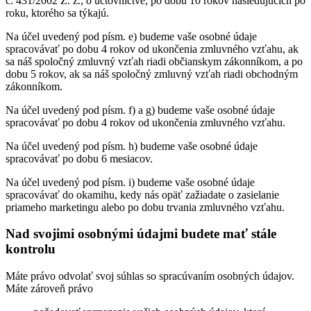
č. 431/2002 Z. z., o účtovníctve, po dobu 10 rokov nasledujúcich po
roku, ktorého sa týkajú.
Na účel uvedený pod písm. e) budeme vaše osobné údaje
spracovávať po dobu 4 rokov od ukončenia zmluvného vzťahu, ak
sa náš spoločný zmluvný vzťah riadi občianskym zákonníkom, a po
dobu 5 rokov, ak sa náš spoločný zmluvný vzťah riadi obchodným
zákonníkom.
Na účel uvedený pod písm. f) a g) budeme vaše osobné údaje
spracovávať po dobu 4 rokov od ukončenia zmluvného vzťahu.
Na účel uvedený pod písm. h) budeme vaše osobné údaje
spracovávať po dobu 6 mesiacov.
Na účel uvedený pod písm. i) budeme vaše osobné údaje
spracovávať do okamihu, kedy nás opäť zažiadate o zasielanie
priameho marketingu alebo po dobu trvania zmluvného vzťahu.
Nad svojimi osobnými údajmi budete mať stále
kontrolu
Máte právo odvolať svoj súhlas so spracúvaním osobných údajov.
Máte zároveň právo