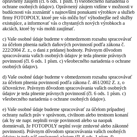
oprávnený záujem (čl. 6 ods. 1 písm. f) všeobecného nariadenia o
ochrane osobných údajov). Oprávnený záujem vidíme v možnosti v
budúcnosti vás zoznámiť s najnovšími ponukami výrobkov a služieb
firmy FOTOPOLY, ktoré pre vás môžu byť výhodnejšie než služby
existujúce, a informovať vás o chystaných nových výrobkoch a
akciách, ktoré by vás mohli zaujímať.
c) Vaše osobné údaje budeme v obmedzenom rozsahu spracovávať
za účelom plnenia našich daňových povinností podľa zákona č.
222/2004 Z. z., o dani z pridanej hodnoty. Právnym dôvodom
spracovávania vašich osobných údajov je teda plnenie právnych
povinností (čl. 6 ods. 1 písm. c) všeobecného nariadenia o ochrane
osobných údajov).
d) Vaše osobné údaje budeme v obmedzenom rozsahu spracovávať
za účelom plnenia povinností podľa zákona č. 461/2002 Z. z, o
účtovníctve. Právnym dôvodom spracovávania vašich osobných
údajov je teda plnenie právnych povinností (čl. 6 ods. 1 písm. c)
všeobecného nariadenia o ochrane osobných údajov).
e) Vaše osobné údaje budeme spracovávať za účelom prípadnej
ochrany našich práv v správnom, civilnom alebo trestnom konaní
(ak by ste napr. neplnili svoje povinnosti alebo sa naopak
domnievali, že FOTOPOLY neplní svoje zmluvné alebo zákonné
povinnosti). Právnym dôvodom spracovávania vašich osobných
údajov je teda náš oprávnený záujem (čl. 6 ods. 1 písm. f)