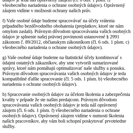
všeobecného nariadenia o ochrane osobných údajov). Oprávnený
záujem vidíme v možnosti ochrany našich práv.
f) Vaše osobné údaje budeme spracovávať na účely vrátenia
prípadného bezdôvodného obohatenia (preplatkov, ktoré ste nám
omylom zaslali). Právnym dôvodom spracovávania vašich osobných
údajov je splnenie našej právnej povinnosti ustanovené § 2991
zákonom č. 89/2012, občianskym zákonníkom (čl. 6 ods. 1 písm. c)
všeobecného nariadenia o ochrane osobných údajov).
g) Vaše osobné údaje budeme na štatistické účely kombinovať s
údajmi ostatných zákazníkov, aby sme vytvorili sumarizované
správy, ktoré nám pomáhajú optimalizovať naše služby a ponuku.
Právnym dôvodom spracovávania vašich osobných údajov je teda
kompatibilné ďalšie spracovanie (čl. 5 ods. 1 písm. b) všeobecného
nariadenia o ochrane osobných údajov).
h) Spracovanie osobných údajov za účelom školenia a zabezpečenia
kvality v prípade že ste našim predajcom. Právnym dôvodom
spracovávania vašich osobných údajov je teda náš oprávnený
záujem (čl. 6 ods. 1 písm. f) všeobecného nariadenia o ochrane
osobných údajov). Oprávnený záujem vidíme v nutnosti školenia
našich pracovníkov, aby vám boli schopní poskytovať prvotriedne
služby.