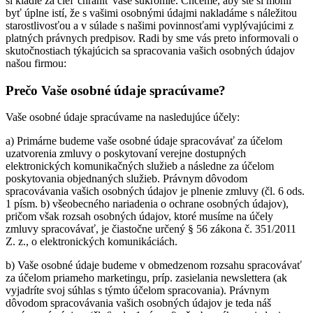
si kladie za cieľ chrániť vaše súkromie. Chceme, aby ste si mohli
byť úplne istí, že s vašimi osobnými údajmi nakladáme s náležitou
starostlivosťou a v súlade s našimi povinnosťami vyplývajúcimi z
platných právnych predpisov. Radi by sme vás preto informovali o
skutočnostiach týkajúcich sa spracovania vašich osobných údajov
našou firmou:
Prečo Vaše osobné údaje spracúvame?
Vaše osobné údaje spracúvame na nasledujúce účely:
a) Primárne budeme vaše osobné údaje spracovávať za účelom
uzatvorenia zmluvy o poskytovaní verejne dostupných
elektronických komunikačných služieb a následne za účelom
poskytovania objednaných služieb. Právnym dôvodom
spracovávania vašich osobných údajov je plnenie zmluvy (čl. 6 ods.
1 písm. b) všeobecného nariadenia o ochrane osobných údajov),
pričom však rozsah osobných údajov, ktoré musíme na účely
zmluvy spracovávať, je čiastočne určený § 56 zákona č. 351/2011
Z. z., o elektronických komunikáciách.
b) Vaše osobné údaje budeme v obmedzenom rozsahu spracovávať
za účelom priameho marketingu, príp. zasielania newslettera (ak
vyjadríte svoj súhlas s týmto účelom spracovania). Právnym
dôvodom spracovávania vašich osobných údajov je teda náš