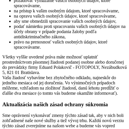
požadovať vymazanie vašich osobných údajov, ktoré
spracovávame,
na prístup k vašim osobným údajom, ktoré spracovávame,
na opravu vašich osobných údajov, ktoré spracovávame,
aby sme obmedzili spracovanie vašich osobných údajov,
podať námietku proti spracovaniu vašich osobných údajov na
účely obrany v prípade podania žaloby podľa
antidiskriminačného zákona,
právo na prenosnosť vašich osobných údajov, ktoré
spracovávame.
Všetky vyššie uvedené práva máte možnosť uplatniť
prostredníctvom písomnej žiadosti podanej osobne alebo doručenej
do prevádzky firmy Eduard Polakovič - FOTOPOLY, Nezábudková
5, 821 01 Bratislava.
Vašu žiadosť vybavíme bez zbytočného odkladu, najneskôr do
jedného mesiaca od jej doručenia. Vo výnimočných prípadoch
môžeme, vzhľadom na zložitosť žiadostí, danú lehotu predĺžiť o
ďalšie dva mesiace (o tomto vás budeme okamžite informovať).
Aktualizácia našich zásad ochrany súkromia
Sme oprávnení vykonávať zmeny týchto zásad tak, aby v nich boli
zohľadnené naše nové služby a tiež vývoj trhu. Každú novú verziu
týchto zásad zverejníme na našom webe a budeme vás vopred