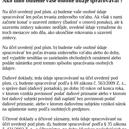
Ako dlho budeme vaše osobné údaje spracovávať?
Na účel uvedený pod písm. a) budeme vaše osobné údaje
spracovávať len počas trvania zmluvného vzťahu. Ak však s nami
začnete konať o uzavretí zmluvy (žiadosť o cenovú ponuku), ale k
uzavretiu zmluvy nakoniec nedôjde, uvedené údaje vymažeme do
troch mesiacov odo dňa, ako ukončíme rokovania o uzavretí
zmluvy.
Na účel uvedený pod písm. b) budeme vaše osobné údaje
spracovávať len počas trvania zmluvného vzťahu alebo do doby,
než vyjadríte nesúhlas so zasielaním obchodných oznámení alebo
podáte námietku proti tomuto spôsobu spracúvania osobných
údajov.
Daňové doklady, teda údaje spracovávané na účel uvedený pod
písm. c), budeme spracovávať podľa § 69 zákona č. 563/2009 Z. z.,
o správe daní (daňový poriadok), po dobu 10 rokov od konca roka,
v ktorom vznikla povinnosť podať daňové priznanie alebo v ktorom
bol daňový subjekt povinný daň zaplatiť bez povinnosti podať
daňové priznanie, alebo v ktorom daňovému subjektu vznikol nárok
na uplatnenie sumy podľa osobitných predpisov.
Účtovné doklady a účtovné záznamy, teda údaje spracovávané na
účel uvedený pod písm. d), budeme spracovávať podľa § 35 zákona