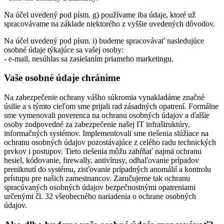
Na účel uvedený pod písm. g) používame iba údaje, ktoré už
spracovávame na základe niektorého z vyššie uvedených dôvodov.
Na účel uvedený pod písm. i) budeme spracovávať nasledujúce
osobné údaje týkajúce sa vašej osoby:
- e-mail, nesúhlas sa zasielaním priameho marketingu.
Vaše osobné údaje chránime
Na zabezpečenie ochrany vášho súkromia vynakladáme značné
úsilie a s týmto cieľom sme prijali rad zásadných opatrení. Formálne
sme vymenovali poverenca na ochranu osobných údajov a ďalšie
osoby zodpovedné za zabezpečenie našej IT infraštruktúry,
informačných systémov. Implementovali sme riešenia slúžiace na
ochranu osobných údajov pozostávajúce z celého radu technických
prvkov i postupov. Tieto riešenia môžu zahŕňať najmä ochranu
hesiel, kódovanie, firewally, antivírusy, odhaľovanie prípadov
preniknutí do systému, zisťovanie prípadných anomálií a kontrolu
prístupu pre našich zamestnancov. Zaručujeme tak ochranu
spracúvaných osobných údajov bezpečnostnými opatreniami
určenými čl. 32 všeobecného nariadenia o ochrane osobných
údajov.