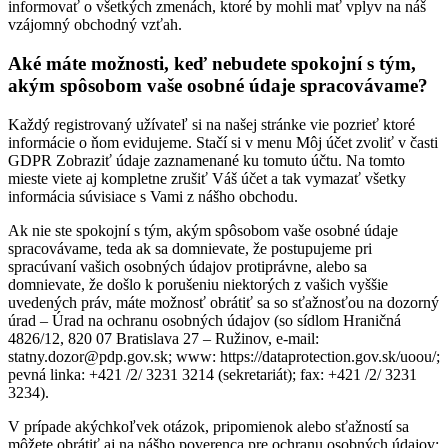
informovať o všetkých zmenách, ktoré by mohli mať vplyv na náš
vzájomný obchodný vzťah.
Aké máte možnosti, keď nebudete spokojní s tým,
akým spôsobom vaše osobné údaje spracovávame?
Každý registrovaný užívateľ si na našej stránke vie pozrieť ktoré
informácie o ňom evidujeme. Stačí si v menu Môj účet zvoliť v časti
GDPR Zobraziť údaje zaznamenané ku tomuto účtu. Na tomto
mieste viete aj kompletne zrušiť Váš účet a tak vymazať všetky
informácia súvisiace s Vami z nášho obchodu.
Ak nie ste spokojní s tým, akým spôsobom vaše osobné údaje
spracovávame, teda ak sa domnievate, že postupujeme pri
spracúvaní vašich osobných údajov protiprávne, alebo sa
domnievate, že došlo k porušeniu niektorých z vašich vyššie
uvedených práv, máte možnosť obrátiť sa so sťažnosťou na dozorný
úrad – Úrad na ochranu osobných údajov (so sídlom Hraničná
4826/12, 820 07 Bratislava 27 – Ružinov, e-mail:
statny.dozor@pdp.gov.sk; www: https://dataprotection.gov.sk/uoou/;
pevná linka: +421 /2/ 3231 3214 (sekretariát); fax: +421 /2/ 3231
3234).
V prípade akýchkoľvek otázok, pripomienok alebo sťažností sa
môžete obrátiť aj na nášho poverenca pre ochranu osobných údajov: