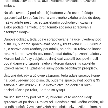
troch mesiacov odo dňa, ako ukončíme rokovania o uzavretí
zmluvy.
Na účel uvedený pod písm. b) budeme vaše osobné údaje
spracovávať len počas trvania zmluvného vzťahu alebo do doby,
než vyjadríte nesúhlas so zasielaním obchodných oznámení
alebo podáte námietku proti tomuto spôsobu spracúvania
osobných údajov.
Daňové doklady, teda údaje spracovávané na účel uvedený pod
písm. c), budeme spracovávať podľa § 69 zákona č. 563/2009 Z.
z., o správe daní (daňový poriadok), po dobu 10 rokov od konca
roka, v ktorom vznikla povinnosť podať daňové priznanie alebo v
ktorom bol daňový subjekt povinný daň zaplatiť bez povinnosti
podať daňové priznanie, alebo v ktorom daňovému subjektu
vznikol nárok na uplatnenie sumy podľa osobitných predpisov.
Účtovné doklady a účtovné záznamy, teda údaje spracovávané
na účel uvedený pod písm. d), budeme spracovávať podľa § 35
zákona č. 431/2002 Z. z., o účtovníctve, po dobu 10 rokov
nasledujúcich po roku, ktorého sa týkajú.
Na účel uvedený pod písm. e) budeme vaše osobné údaje
spracovávať po dobu 4 rokov od ukončenia zmluvného vzťahu, ak
sa náš spoločný zmluvný vzťah riadi občianskym zákonníkom, a