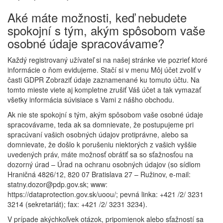
Aké máte možnosti, keď nebudete
spokojní s tým, akým spôsobom vaše
osobné údaje spracovávame?
Každý registrovaný užívateľ si na našej stránke vie pozrieť ktoré
informácie o ňom evidujeme. Stačí si v menu Môj účet zvoliť v
časti GDPR Zobraziť údaje zaznamenané ku tomuto účtu. Na
tomto mieste viete aj kompletne zrušiť Váš účet a tak vymazať
všetky informácia súvisiace s Vami z nášho obchodu.
Ak nie ste spokojní s tým, akým spôsobom vaše osobné údaje
spracovávame, teda ak sa domnievate, že postupujeme pri
spracúvaní vašich osobných údajov protiprávne, alebo sa
domnievate, že došlo k porušeniu niektorých z vašich vyššie
uvedených práv, máte možnosť obrátiť sa so sťažnosťou na
dozorný úrad – Úrad na ochranu osobných údajov (so sídlom
Hraničná 4826/12, 820 07 Bratislava 27 – Ružinov, e-mail:
statny.dozor@pdp.gov.sk; www:
https://dataprotection.gov.sk/uoou/; pevná linka: +421 /2/ 3231
3214 (sekretariát); fax: +421 /2/ 3231 3234).
V prípade akýchkoľvek otázok, pripomienok alebo sťažností sa