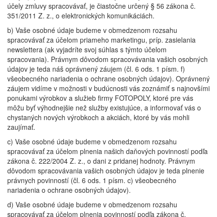
účely zmluvy spracovávať, je čiastočne určený § 56 zákona č.
351/2011 Z. z., o elektronických komunikáciách.
b) Vaše osobné údaje budeme v obmedzenom rozsahu
spracovávať za účelom priameho marketingu, príp. zasielania
newslettera (ak vyjadríte svoj súhlas s týmto účelom
spracovania). Právnym dôvodom spracovávania vašich osobných
údajov je teda náš oprávnený záujem (čl. 6 ods. 1 písm. f)
všeobecného nariadenia o ochrane osobných údajov). Oprávnený
záujem vidíme v možnosti v budúcnosti vás zoznámiť s najnovšími
ponukami výrobkov a služieb firmy FOTOPOLY, ktoré pre vás
môžu byť výhodnejšie než služby existujúce, a informovať vás o
chystaných nových výrobkoch a akciách, ktoré by vás mohli
zaujímať.
c) Vaše osobné údaje budeme v obmedzenom rozsahu
spracovávať za účelom plnenia našich daňových povinností podľa
zákona č. 222/2004 Z. z., o dani z pridanej hodnoty. Právnym
dôvodom spracovávania vašich osobných údajov je teda plnenie
právnych povinností (čl. 6 ods. 1 písm. c) všeobecného
nariadenia o ochrane osobných údajov).
d) Vaše osobné údaje budeme v obmedzenom rozsahu
spracovávať za účelom plnenia povinností podľa zákona č.