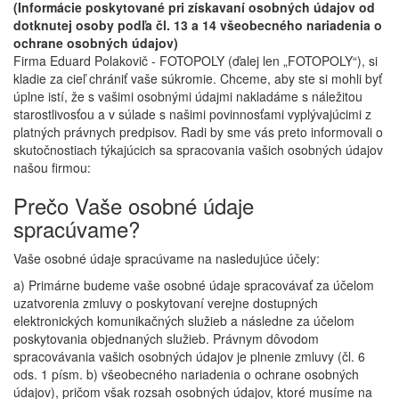
(Informácie poskytované pri získavaní osobných údajov od
dotknutej osoby podľa čl. 13 a 14 všeobecného nariadenia o
ochrane osobných údajov)
Firma Eduard Polakovič - FOTOPOLY (ďalej len „FOTOPOLY“), si
kladie za cieľ chrániť vaše súkromie. Chceme, aby ste si mohli byť
úplne istí, že s vašimi osobnými údajmi nakladáme s náležitou
starostlivosťou a v súlade s našimi povinnosťami vyplývajúcimi z
platných právnych predpisov. Radi by sme vás preto informovali o
skutočnostiach týkajúcich sa spracovania vašich osobných údajov
našou firmou:
Prečo Vaše osobné údaje
spracúvame?
Vaše osobné údaje spracúvame na nasledujúce účely:
a) Primárne budeme vaše osobné údaje spracovávať za účelom
uzatvorenia zmluvy o poskytovaní verejne dostupných
elektronických komunikačných služieb a následne za účelom
poskytovania objednaných služieb. Právnym dôvodom
spracovávania vašich osobných údajov je plnenie zmluvy (čl. 6
ods. 1 písm. b) všeobecného nariadenia o ochrane osobných
údajov), pričom však rozsah osobných údajov, ktoré musíme na