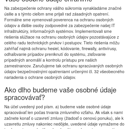
Na zabezpečenie ochrany vášho súkromia vynakladáme značné
úsilie a s týmto cieľom sme prijali rad zásadných opatrení.
Formálne sme vymenovali poverenca na ochranu osobných
údajov a ďalšie osoby zodpovedné za zabezpečenie našej IT
infraštruktúry, informačných systémov. Implementovali sme
riešenia slúžiace na ochranu osobných údajov pozostávajúce z
celého radu technických prvkov i postupov. Tieto riešenia môžu
zahŕňať najmä ochranu hesiel, kódovanie, firewally, antivírusy,
odhaľovanie prípadov preniknutí do systému, zisťovanie
prípadných anomálií a kontrolu prístupu pre našich
zamestnancov. Zaručujeme tak ochranu spracúvaných osobných
údajov bezpečnostnými opatreniami určenými čl. 32 všeobecného
nariadenia o ochrane osobných údajov.
Ako dlho budeme vaše osobné údaje
spracovávať?
Na účel uvedený pod písm. a) budeme vaše osobné údaje
spracovávať len počas trvania zmluvného vzťahu. Ak však s nami
začnete konať o uzavretí zmluvy (žiadosť o cenovú ponuku), ale k
uzavretiu zmluvy nakoniec nedôjde, uvedené údaje vymažeme do