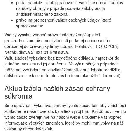
podať námietku proti spracovaniu vašich osobných údajov
na účely obrany v prípade podania žaloby podľa
antidiskriminačného zákona,
právo na prenosnosť vašich osobných údajov, ktoré
spracovávame.
Všetky vyššie uvedené práva máte možnosť uplatniť
prostredníctvom písomnej žiadosti podanej osobne alebo
doručenej do prevádzky firmy Eduard Polakovič - FOTOPOLY,
Nezábudková 5, 821 01 Bratislava.
Vašu žiadosť vybavíme bez zbytočného odkladu, najneskôr do
jedného mesiaca od jej doručenia. Vo výnimočných prípadoch
môžeme, vzhľadom na zložitosť žiadostí, danú lehotu predĺžiť o
ďalšie dva mesiace (o tomto vás budeme okamžite informovať).
Aktualizácia našich zásad ochrany
súkromia
Sme oprávnení vykonávať zmeny týchto zásad tak, aby v nich boli
zohľadnené naše nové služby a tiež vývoj trhu. Každú novú verziu
týchto zásad zverejníme na našom webe a budeme vás vopred
informovať o všetkých zmenách, ktoré by mohli mať vplyv na náš
vzájomný obchodný vzťah.