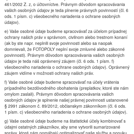
461/2002 Z. z, o účtovníctve. Právnym dôvodom spracovávania
vašich osobných údajov je teda plnenie právnych povinností (čl. 6
ods. 1 písm. c) všeobecného nariadenia o ochrane osobných
údajov).
e) Vaše osobné údaje budeme spracovávať za účelom prípadnej
ochrany našich práv v správnom, civilnom alebo trestnom konaní
(ak by ste napr. neplnili svoje povinnosti alebo sa naopak
domnievali, že FOTOPOLY neplní svoje zmluvné alebo zákonné
povinnosti). Právnym dôvodom spracovávania vašich osobných
údajov je teda náš oprávnený záujem (čl. 6 ods. 1 písm. f)
všeobecného nariadenia o ochrane osobných údajov). Oprávnený
záujem vidíme v možnosti ochrany našich práv.
f) Vaše osobné údaje budeme spracovávať na účely vrátenia
prípadného bezdôvodného obohatenia (preplatkov, ktoré ste nám
omylom zaslali). Právnym dôvodom spracovávania vašich
osobných údajov je splnenie našej právnej povinnosti ustanovené
§ 2991 zákonom č. 89/2012, občianskym zákonníkom (čl. 6 ods.
1 písm. c) všeobecného nariadenia o ochrane osobných údajov).
g) Vaše osobné údaje budeme na štatistické účely kombinovať s
údajmi ostatných zákazníkov, aby sme vytvorili sumarizované
správy, ktoré nám pomáhajú optimalizovať naše služby a ponuku.