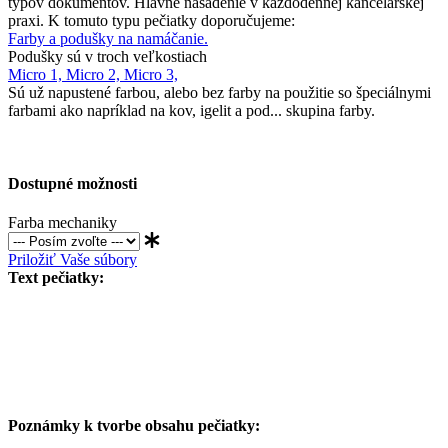
typov dokumentov. Hlavné nasadenie v každodennej kancelárskej
praxi. K tomuto typu pečiatky doporučujeme:
Farby a podušky na namáčanie.
Podušky sú v troch veľkostiach
Micro 1,
Micro 2,
Micro 3,
Sú už napustené farbou, alebo bez farby na použitie so špeciálnymi
farbami ako napríklad na kov, igelit a pod... skupina farby.
Dostupné možnosti
Farba mechaniky
Priložiť Vaše súbory
Text pečiatky:
Poznámky k tvorbe obsahu pečiatky: