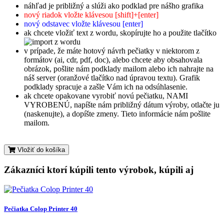
náhľad je približný a slúži ako podklad pre nášho grafika
nový riadok vložte klávesou [shift]+[enter]
nový odstavec vložte klávesou [enter]
ak chcete vložiť text z wordu, skopírujte ho a použite tlačítko
v prípade, že máte hotový návrh pečiatky v niektorom z
formátov (ai, cdr, pdf, doc), alebo chcete aby obsahovala
obrázok, pošlite nám podklady mailom alebo ich nahrajte na
náš server (oranžové tlačítko nad úpravou textu). Grafik
podklady spracuje a zašle Vám ich na odsúhlasenie.
ak chcete opakovane vyrobiť novú pečiatku, NAMI
VYROBENÚ, napíšte nám približný dátum výroby, otlačte ju
(naskenujte), a dopíšte zmeny. Tieto informácie nám pošlite
mailom.
Vložiť do košíka
Zákazníci ktorí kúpili tento výrobok, kúpili aj
Pečiatka Colop Printer 40