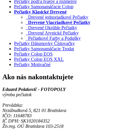
Pečiatky podľa tvarov a rozmerov
Pečiatky Samonamáčacie Colop
Pečiatky Klasické Drevené
Drevené jednoriadkové Pečiatky
Drevené Viacriadkové Pečiatky
Drevené Okrúhle Pečiatky
Drevené Atypické Pečiatky
Pečiatkové Farby a Podušky
Pečiatky Dátumovky Číslovačky
Pečiatky Samonamáčacie Trodat
Pečiatky Colop EOS
Pečiatky Colop EOS XXL
Pečiatky Motivačné
Ako nás nakontaktujete
Eduard Polakovič - FOTOPOLY
výroba pečiatok
Prevádzka:
Nezábudková 5, 821 01 Bratislava
IČO: 11648783
IČ DPH: SK1020184352
Živ.reg. OÚ Bratislava 103-2518