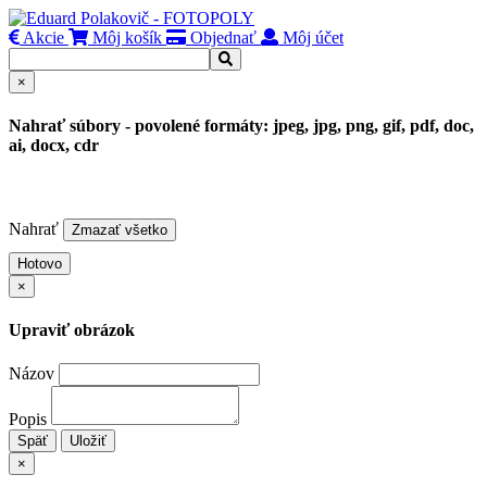
Akcie
Môj košík
Objednať
Môj účet
×
Nahrať súbory - povolené formáty: jpeg, jpg, png, gif, pdf, doc,
ai, docx, cdr
Nahrať
Zmazať všetko
Hotovo
×
Upraviť obrázok
Názov
Popis
Späť
Uložiť
×