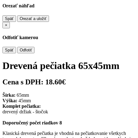
Orezať náhľad
Späť
Orezať a uložiť
×
Odfotiť kamerou
Späť
Odfotiť
Drevená pečiatka 65x45mm
Cena s DPH:
18.60€
Šírka:
65mm
Výška:
45mm
Komplet pečiatka:
drevený držiak - štočok
Doporučený počet riadkov 8
Klasická drevená pečiatka je vhodná na pečiatkovanie všetkych