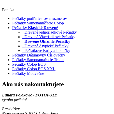
Ponuka
Pečiatky podľa tvarov a rozmerov
Pečiatky Samonamáčacie Colop
Pečiatky Klasické Drevené
Drevené jednoriadkové Pečiatky
Drevené Viacriadkové Pečiatky
Drevené Okrúhle Pečiatky
Drevené Atypické Pečiatky
Pečiatkové Farby a Podušky
Pečiatky Dátumovky Číslovačky
Pečiatky Samonamáčacie Trodat
Pečiatky Colop EOS
Pečiatky Colop EOS XXL
Pečiatky Motivačné
Ako nás nakontaktujete
Eduard Polakovič - FOTOPOLY
výroba pečiatok
Prevádzka:
Nezábudková 5, 821 01 Bratislava