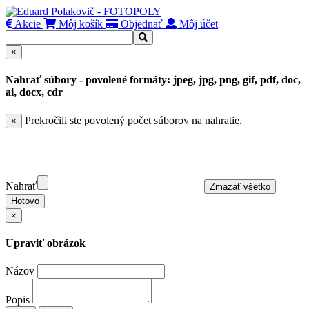
Akcie
Môj košík
Objednať
Môj účet
×
Nahrať súbory - povolené formáty: jpeg, jpg, png, gif, pdf, doc,
ai, docx, cdr
Prekročili ste povolený počet súborov na nahratie.
×
Nahrať
Zmazať všetko
Hotovo
×
Upraviť obrázok
Názov
Popis