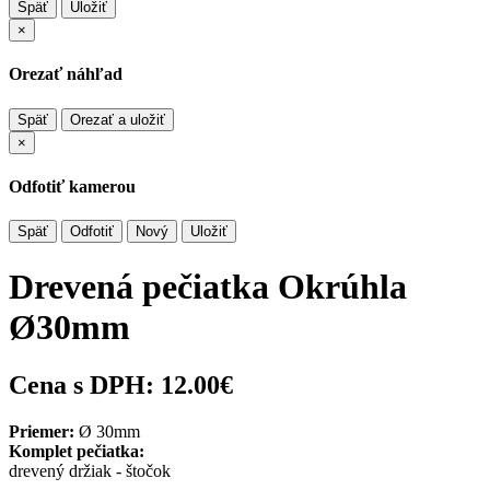
Späť
Uložiť
×
Orezať náhľad
Späť
Orezať a uložiť
×
Odfotiť kamerou
Späť
Odfotiť
Nový
Uložiť
Drevená pečiatka Okrúhla
Ø30mm
Cena s DPH:
12.00€
Priemer:
Ø 30mm
Komplet pečiatka:
drevený držiak - štočok