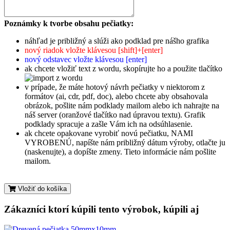
Poznámky k tvorbe obsahu pečiatky:
náhľad je približný a slúži ako podklad pre nášho grafika
nový riadok vložte klávesou [shift]+[enter]
nový odstavec vložte klávesou [enter]
ak chcete vložiť text z wordu, skopírujte ho a použite tlačítko
v prípade, že máte hotový návrh pečiatky v niektorom z
formátov (ai, cdr, pdf, doc), alebo chcete aby obsahovala
obrázok, pošlite nám podklady mailom alebo ich nahrajte na
náš server (oranžové tlačítko nad úpravou textu). Grafik
podklady spracuje a zašle Vám ich na odsúhlasenie.
ak chcete opakovane vyrobiť novú pečiatku, NAMI
VYROBENÚ, napíšte nám približný dátum výroby, otlačte ju
(naskenujte), a dopíšte zmeny. Tieto informácie nám pošlite
mailom.
Vložiť do košíka
Zákazníci ktorí kúpili tento výrobok, kúpili aj