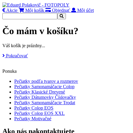
Akcie
Môj košík
Objednať
Môj účet
Čo mám v košíku?
Váš košík je prázdny...
Pokračovať
Ponuka
Pečiatky podľa tvarov a rozmerov
Pečiatky Samonamáčacie Colop
Pečiatky Klasické Drevené
Pečiatky Dátumovky Číslovačky
Pečiatky Samonamáčacie Trodat
Pečiatky Colop EOS
Pečiatky Colop EOS XXL
Pečiatky Motivačné
Ako nás nakontaktujete