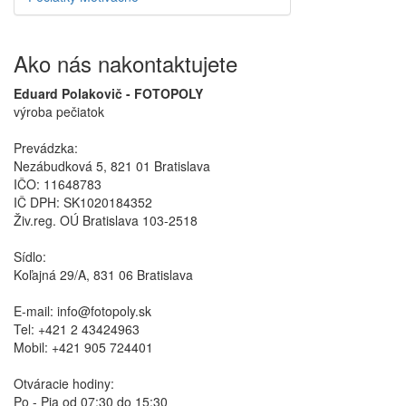
Ako nás nakontaktujete
Eduard Polakovič - FOTOPOLY
výroba pečiatok
Prevádzka:
Nezábudková 5, 821 01 Bratislava
IČO: 11648783
IČ DPH: SK1020184352
Živ.reg. OÚ Bratislava 103-2518
Sídlo:
Koľajná 29/A, 831 06 Bratislava
E-mail: info@fotopoly.sk
Tel: +421 2 43424963
Mobil: +421 905 724401
Otváracie hodiny:
Po - Pia od 07:30 do 15:30