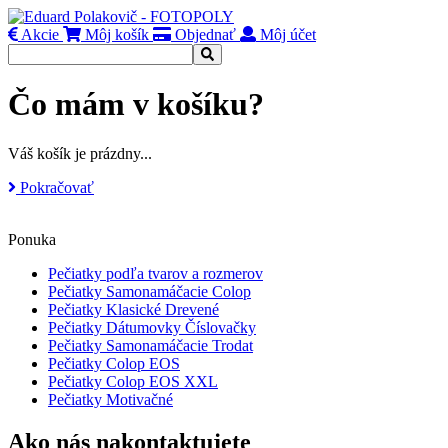
Akcie
Môj košík
Objednať
Môj účet
Čo mám v košíku?
Váš košík je prázdny...
Pokračovať
Ponuka
Pečiatky podľa tvarov a rozmerov
Pečiatky Samonamáčacie Colop
Pečiatky Klasické Drevené
Pečiatky Dátumovky Číslovačky
Pečiatky Samonamáčacie Trodat
Pečiatky Colop EOS
Pečiatky Colop EOS XXL
Pečiatky Motivačné
Ako nás nakontaktujete