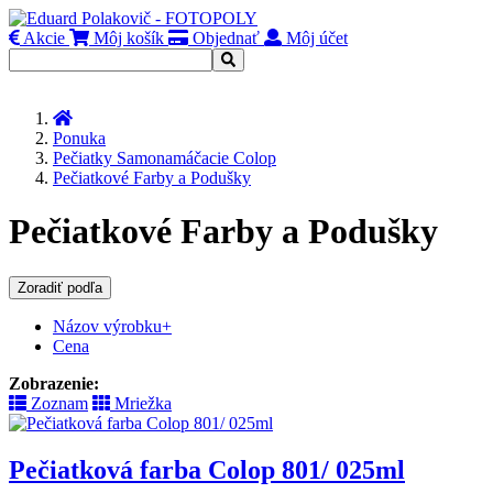
Akcie
Môj košík
Objednať
Môj účet
Úvod
Ponuka
Pečiatky Samonamáčacie Colop
Pečiatkové Farby a Podušky
Pečiatkové Farby a Podušky
Zoradiť podľa
Názov výrobku+
Cena
Zobrazenie:
Zoznam
Mriežka
Pečiatková farba Colop 801/ 025ml