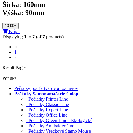
Šírka:
160mm
Výška:
90mm
10.90€
Kúpiť
Displaying
1
to
7
(of
7
products)
«
(current)
1
»
Result Pages:
Ponuka
Pečiatky podľa tvarov a rozmerov
Pečiatky Samonamáčacie Colop
Pečiatky Printer Line
Pečiatky Classic Line
Pečiatky Expert Line
Pečiatky Office Line
Pečiatky Green Line - Ekologické
Pečiatky Antibakteriálne
Pečiatky Vreckové Stamp Mouse