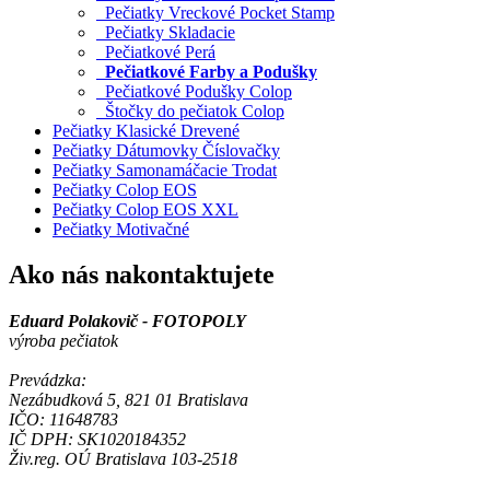
Pečiatky Vreckové Pocket Stamp
Pečiatky Skladacie
Pečiatkové Perá
Pečiatkové Farby a Podušky
Pečiatkové Podušky Colop
Štočky do pečiatok Colop
Pečiatky Klasické Drevené
Pečiatky Dátumovky Číslovačky
Pečiatky Samonamáčacie Trodat
Pečiatky Colop EOS
Pečiatky Colop EOS XXL
Pečiatky Motivačné
Ako nás nakontaktujete
Eduard Polakovič - FOTOPOLY
výroba pečiatok
Prevádzka:
Nezábudková 5, 821 01 Bratislava
IČO: 11648783
IČ DPH: SK1020184352
Živ.reg. OÚ Bratislava 103-2518