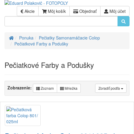
Akcie
Môj košík
Objednať
Môj účet
Úvod
Ponuka
Pečiatky Samonamáčacie Colop
Pečiatkové Farby a Podušky
Pečiatkové Farby a Podušky
Zobrazenie:
Zoznam
Mriežka
Zoradiť podľa