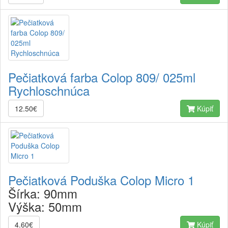
Pečiatková farba Colop 809/ 025ml
Rychloschnúca
12.50€
Kúpiť
Pečiatková Poduška Colop Micro 1
Šírka:
90mm
Výška:
50mm
4.60€
Kúpiť